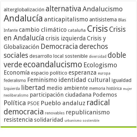
alternativa
Andalucismo
alterglobalización
Andalucía
anticapitalismo
antisistema
Blas
Crisis
Crisis
cambio climático
cataluña
Infante
en Andalucía
crisis izquierda
Crisis y
Democracia
derechos
Globalización
doble
sociales
desarrollo local sostenible
diversidad
ecoandalucismo
verde
Ecologismo
Economía
esperanza
espacio político
europa
identidad cultural
Feminismo
igualdad
federalismo
libertad
medio ambiente
memoria histórica
Izquierda
mujer
participación ciudadana
Podemos
neoliberalismo
radical
Política
Pueblo andaluz
PSOE
democracia
republicanismo
renovables
resistencia
solidaridad
urbanismo sostenible