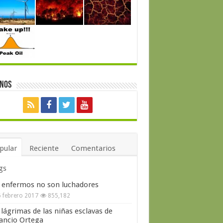
enos
pular
Reciente
Comentarios
gs
 enfermos no son luchadores
 febrero 2017
855,182
 lágrimas de las niñas esclavas de
ncio Ortega