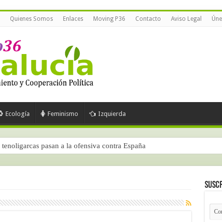
Quienes Somos
Enlaces
Moving P36
Contacto
Aviso Legal
Úne
Ecología
Feminismo
Izquierda
tenoligarcas pasan a la ofensiva contra España
Suscr