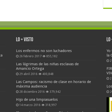
Lo + Visto
Lo
Los enfermos no son luchadores
Yo 
ta
la 
26 febrero 2017
855,182
2
Las lágrimas de las niñas esclavas de
Amancio Ortega
FI
VI
29 abril 2016
400,848
2
Las Campos: racismo de clase en horario de
máxima audiencia
Lo
28 diciembre 2016
379,942
2
Hijo de una limpiasuelos
14 marzo 2016
318,997