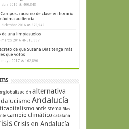
 abril 2016
400,848
 Campos: racismo de clase en horario
máxima audiencia
 diciembre 2016
379,942
o de una limpiasuelos
4 marzo 2016
318,997
secreto de que Susana Díaz tenga más
les que votos
2 mayo 2017
162,896
etas
alternativa
erglobalización
Andalucía
dalucismo
ticapitalismo
antisistema
Blas
cambio climático
cataluña
ante
isis
Crisis en Andalucía