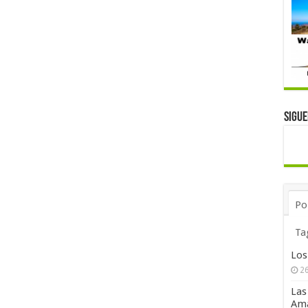
Sigu
Po
Ta
Los
26
Las
Ama