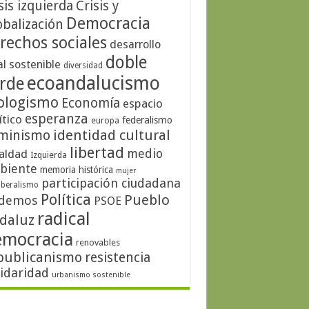
sis izquierda
Crisis y
Democracia
obalización
rechos sociales
desarrollo
doble
al sostenible
diversidad
ecoandalucismo
rde
ologismo
Economía
espacio
esperanza
ítico
federalismo
europa
identidad cultural
minismo
libertad
medio
aldad
Izquierda
biente
memoria histórica
mujer
participación ciudadana
iberalismo
Política
Pueblo
demos
PSOE
radical
daluz
emocracia
renovables
publicanismo
resistencia
lidaridad
urbanismo sostenible