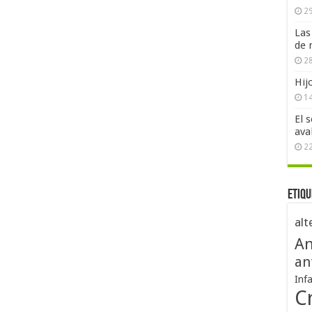
29
Las
de 
28
Hij
1
El 
ava
2
Etiqu
alt
An
an
Inf
Cr