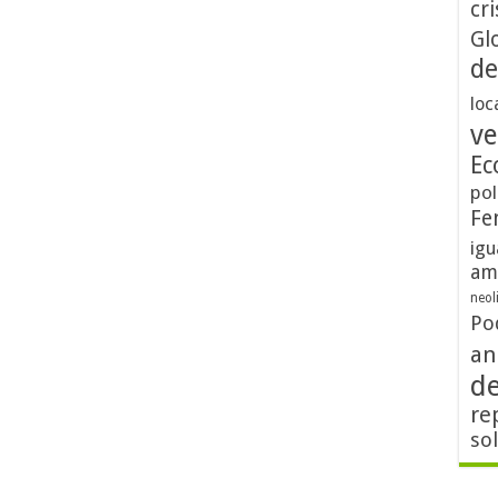
cri
Gl
de
loc
ve
Ec
pol
Fe
igu
am
neol
Po
an
d
re
so