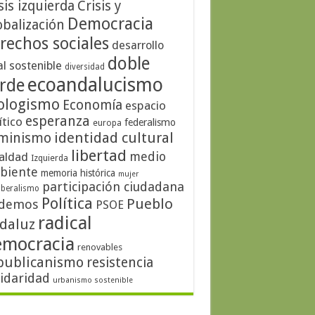
sis izquierda
Crisis y
Democracia
obalización
rechos sociales
desarrollo
doble
al sostenible
diversidad
ecoandalucismo
rde
ologismo
Economía
espacio
esperanza
ítico
federalismo
europa
identidad cultural
minismo
libertad
medio
aldad
Izquierda
biente
memoria histórica
mujer
participación ciudadana
iberalismo
Política
Pueblo
demos
PSOE
radical
daluz
emocracia
renovables
publicanismo
resistencia
lidaridad
urbanismo sostenible