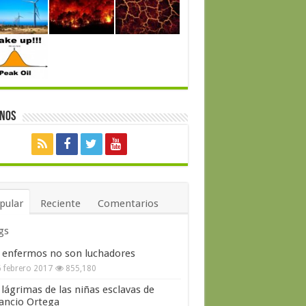
enos
pular
Reciente
Comentarios
gs
 enfermos no son luchadores
 febrero 2017
855,180
 lágrimas de las niñas esclavas de
ncio Ortega