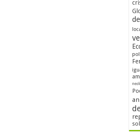
cri
Gl
de
loc
ve
Ec
pol
Fe
igu
am
neol
Po
an
d
re
so