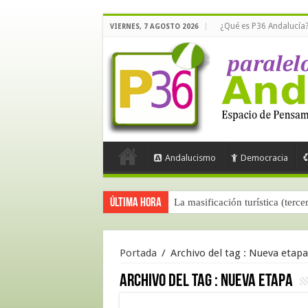
¿Qué es P36 Andalucía
VIERNES, 7 AGOSTO 2026
Andalucismo
Democracia
Última hora
La masificación turística (terce
Portada
/
Archivo del tag :
Nueva etapa
Archivo del tag :
Nueva etapa