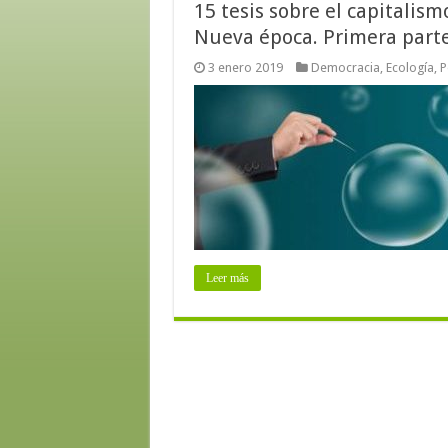
15 tesis sobre el capitali
Nueva época. Primera parte
3 enero 2019
Democracia
,
Ecología
,
P
Leer más