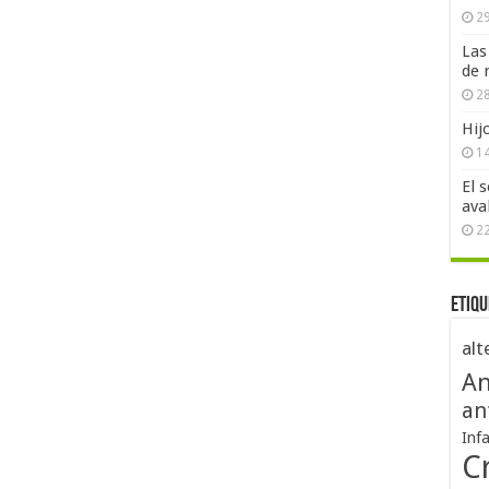
29
Las
de 
28
Hij
1
El 
ava
2
Etiqu
alt
An
an
Inf
Cr