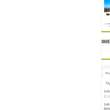
Sigu
Po
Ta
Los
26
Las
Ama