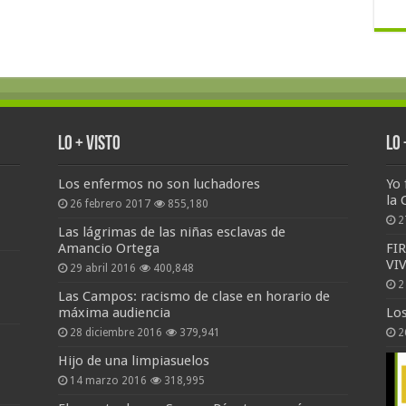
Lo + Visto
Lo
Los enfermos no son luchadores
Yo 
la 
26 febrero 2017
855,180
2
Las lágrimas de las niñas esclavas de
Amancio Ortega
FI
VI
29 abril 2016
400,848
2
Las Campos: racismo de clase en horario de
máxima audiencia
Lo
28 diciembre 2016
379,941
2
Hijo de una limpiasuelos
14 marzo 2016
318,995