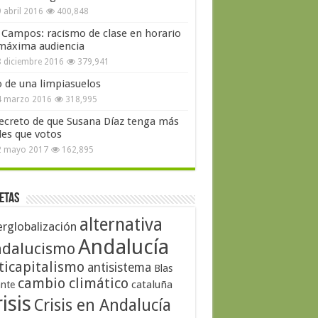
 abril 2016
400,848
 Campos: racismo de clase en horario
máxima audiencia
 diciembre 2016
379,941
o de una limpiasuelos
4 marzo 2016
318,995
secreto de que Susana Díaz tenga más
les que votos
2 mayo 2017
162,895
etas
alternativa
erglobalización
Andalucía
dalucismo
ticapitalismo
antisistema
Blas
cambio climático
cataluña
ante
isis
Crisis en Andalucía