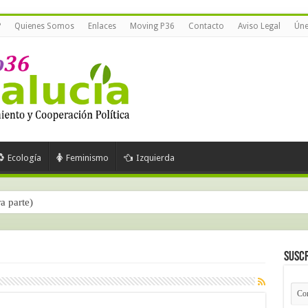
?
Quienes Somos
Enlaces
Moving P36
Contacto
Aviso Legal
Úne
Ecología
Feminismo
Izquierda
ra parte)
Suscr