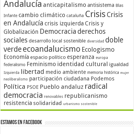
Andalucía
anticapitalismo
antisistema
Blas
Crisis
Crisis
cambio climático
cataluña
Infante
en Andalucía
crisis izquierda
Crisis y
Democracia
derechos
Globalización
doble
sociales
desarrollo local sostenible
diversidad
ecoandalucismo
verde
Ecologismo
Economía
esperanza
espacio político
europa
identidad cultural
Feminismo
igualdad
federalismo
libertad
medio ambiente
memoria histórica
Izquierda
mujer
participación ciudadana
Podemos
neoliberalismo
radical
Política
Pueblo andaluz
PSOE
democracia
republicanismo
renovables
resistencia
solidaridad
urbanismo sostenible
Estamos en Facebook