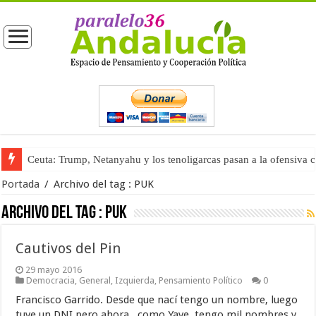
Ceuta: Trump, Netanyahu y los tenoligarcas pasan a la ofensiva 
Portada
/
Archivo del tag :
PUK
Archivo del tag :
PUK
Cautivos del Pin
29 mayo 2016
Democracia
,
General
,
Izquierda
,
Pensamiento Político
0
Francisco Garrido. Desde que nací tengo un nombre, luego
tuve un DNI pero ahora . como Yave, tengo mil nombres y