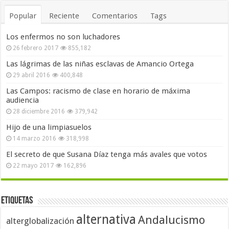
Popular
Reciente
Comentarios
Tags
Los enfermos no son luchadores
26 febrero 2017
855,182
Las lágrimas de las niñas esclavas de Amancio Ortega
29 abril 2016
400,848
Las Campos: racismo de clase en horario de máxima
audiencia
28 diciembre 2016
379,942
Hijo de una limpiasuelos
14 marzo 2016
318,998
El secreto de que Susana Díaz tenga más avales que votos
22 mayo 2017
162,896
Etiquetas
alternativa
Andalucismo
alterglobalización