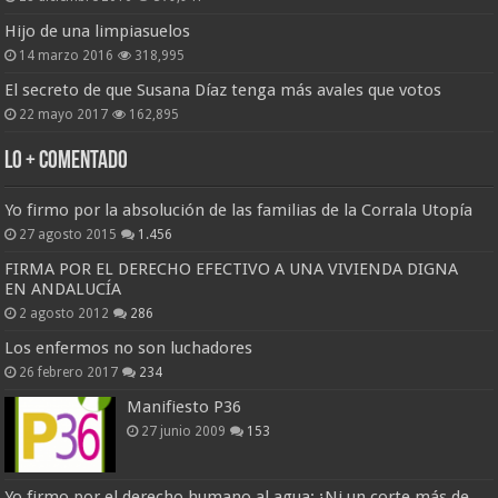
Hijo de una limpiasuelos
14 marzo 2016
318,995
El secreto de que Susana Díaz tenga más avales que votos
22 mayo 2017
162,895
Lo + Comentado
Yo firmo por la absolución de las familias de la Corrala Utopía
27 agosto 2015
1.456
FIRMA POR EL DERECHO EFECTIVO A UNA VIVIENDA DIGNA
EN ANDALUCÍA
2 agosto 2012
286
Los enfermos no son luchadores
26 febrero 2017
234
Manifiesto P36
27 junio 2009
153
Yo firmo por el derecho humano al agua: ¡Ni un corte más de