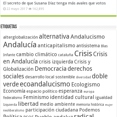
El secreto de que Susana Díaz tenga más avales que votos
22 mayo 2017
162,895
Etiquetas
alternativa
Andalucismo
alterglobalización
Andalucía
anticapitalismo
antisistema
Blas
Crisis
Crisis
cambio climático
cataluña
Infante
en Andalucía
crisis izquierda
Crisis y
Democracia
derechos
Globalización
doble
sociales
desarrollo local sostenible
diversidad
ecoandalucismo
verde
Ecologismo
Economía
esperanza
espacio político
europa
identidad cultural
Feminismo
igualdad
federalismo
libertad
medio ambiente
memoria histórica
Izquierda
mujer
participación ciudadana
Podemos
neoliberalismo
radical
Política