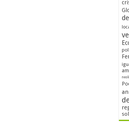
cri
Gl
de
loc
ve
Ec
pol
Fe
igu
am
neol
Po
an
d
re
so