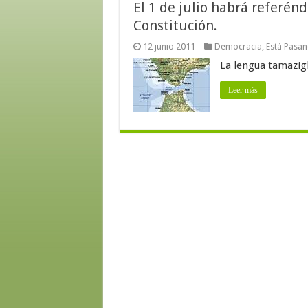
El 1 de julio habrá referé
Constitución.
12 junio 2011
Democracia
,
Está Pasa
La lengua tamazigh
Leer más