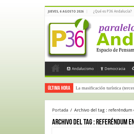
¿Qué es P36 Andalucía?
JUEVES, 6 AGOSTO 2026
Andalucismo
Democracia
Última hora
La masificación turística (terce
Portada
/
Archivo del tag :
referéndum 
Archivo del tag :
referéndum e