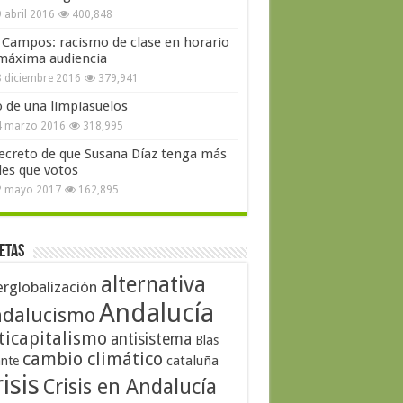
 abril 2016
400,848
 Campos: racismo de clase en horario
máxima audiencia
 diciembre 2016
379,941
o de una limpiasuelos
4 marzo 2016
318,995
secreto de que Susana Díaz tenga más
les que votos
2 mayo 2017
162,895
etas
alternativa
erglobalización
Andalucía
dalucismo
ticapitalismo
antisistema
Blas
cambio climático
cataluña
ante
isis
Crisis en Andalucía