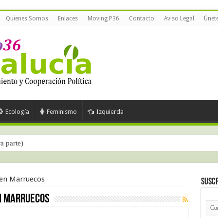
Quienes Somos
Enlaces
Moving P36
Contacto
Aviso Legal
Únet
Ecología
Feminismo
Izquierda
ra parte)
en Marruecos
Suscr
n Marruecos