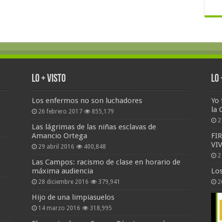
Lo + Visto
Lo
Los enfermos no son luchadores
Yo 
la 
26 febrero 2017
855,179
2
Las lágrimas de las niñas esclavas de
Amancio Ortega
FI
VI
29 abril 2016
400,848
2
Las Campos: racismo de clase en horario de
máxima audiencia
Lo
28 diciembre 2016
379,941
2
Hijo de una limpiasuelos
14 marzo 2016
318,995