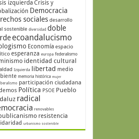
sis izquierda
Crisis y
Democracia
obalización
rechos sociales
desarrollo
doble
al sostenible
diversidad
ecoandalucismo
rde
ologismo
Economía
espacio
esperanza
ítico
federalismo
europa
identidad cultural
minismo
libertad
medio
aldad
Izquierda
biente
memoria histórica
mujer
participación ciudadana
iberalismo
Política
Pueblo
demos
PSOE
radical
daluz
emocracia
renovables
publicanismo
resistencia
lidaridad
urbanismo sostenible