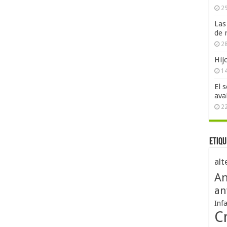
29
Las
de 
28
Hij
1
El 
ava
2
Etiqu
alt
An
an
Inf
Cr