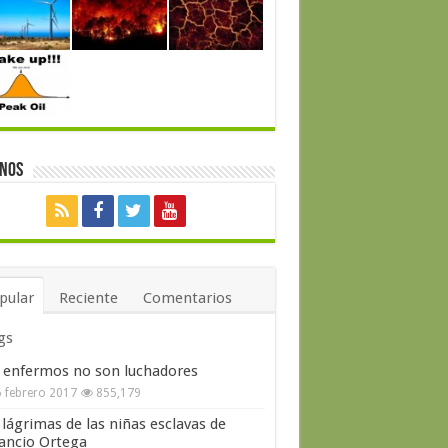
enos
pular
Reciente
Comentarios
gs
 enfermos no son luchadores
 febrero 2017
855,179
 lágrimas de las niñas esclavas de
ncio Ortega