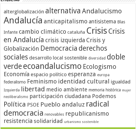
alternativa
Andalucismo
alterglobalización
Andalucía
anticapitalismo
antisistema
Blas
Crisis
Crisis
cambio climático
cataluña
Infante
en Andalucía
crisis izquierda
Crisis y
Democracia
derechos
Globalización
doble
sociales
desarrollo local sostenible
diversidad
ecoandalucismo
verde
Ecologismo
Economía
esperanza
espacio político
europa
identidad cultural
Feminismo
igualdad
federalismo
libertad
medio ambiente
memoria histórica
Izquierda
mujer
participación ciudadana
Podemos
neoliberalismo
radical
Política
Pueblo andaluz
PSOE
democracia
republicanismo
renovables
resistencia
solidaridad
urbanismo sostenible