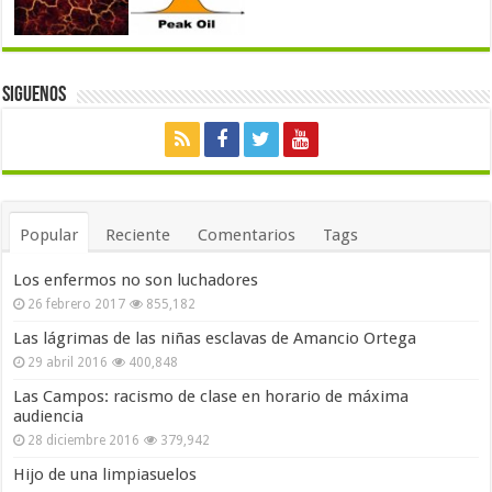
Siguenos
Popular
Reciente
Comentarios
Tags
Los enfermos no son luchadores
26 febrero 2017
855,182
Las lágrimas de las niñas esclavas de Amancio Ortega
29 abril 2016
400,848
Las Campos: racismo de clase en horario de máxima
audiencia
28 diciembre 2016
379,942
Hijo de una limpiasuelos