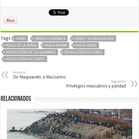
Tags
CRISIS
CRISIS ECONÓMICA
CRISIS Y GLOBALIZACIÓN
PLAZA DE LA PERLA
PLAZA TAHRIR
PLAZA VERDE
REVOLUCIÓN DE LOS JAZMINEZ
REVOLUCIÓN EN TÚNEZ
REVOLUCIÓN RN EGIPTO
Anterior
De Maquiavelo a Mazzarino
Siguiente
Privilegios masculinos y paridad
Relacionados