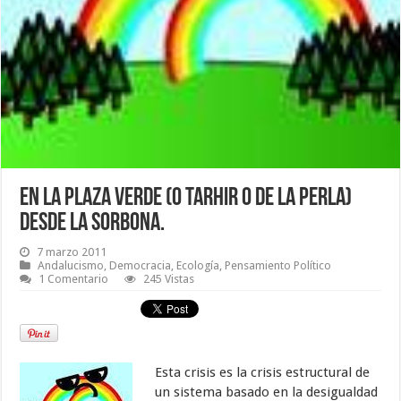
En la plaza Verde (o Tarhir o de la Perla)
desde la Sorbona.
7 marzo 2011
Andalucismo
,
Democracia
,
Ecología
,
Pensamiento Político
1 Comentario
245 Vistas
Esta crisis es la crisis estructural de
un sistema basado en la desigualdad