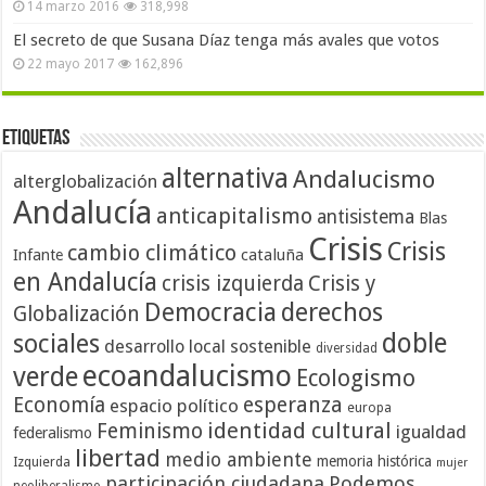
14 marzo 2016
318,998
El secreto de que Susana Díaz tenga más avales que votos
22 mayo 2017
162,896
Etiquetas
alternativa
Andalucismo
alterglobalización
Andalucía
anticapitalismo
antisistema
Blas
Crisis
Crisis
cambio climático
cataluña
Infante
en Andalucía
crisis izquierda
Crisis y
Democracia
derechos
Globalización
doble
sociales
desarrollo local sostenible
diversidad
ecoandalucismo
verde
Ecologismo
Economía
esperanza
espacio político
europa
identidad cultural
Feminismo
igualdad
federalismo
libertad
medio ambiente
memoria histórica
Izquierda
mujer
participación ciudadana
Podemos