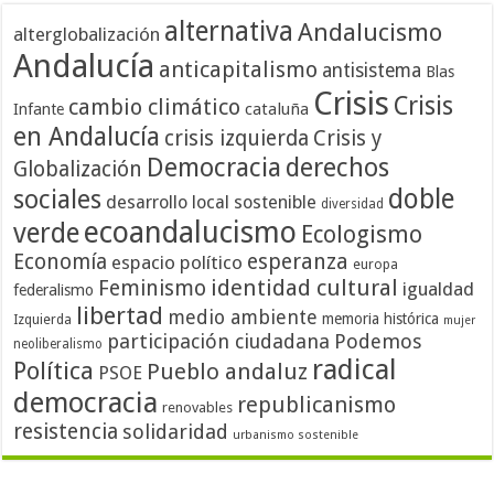
alternativa
Andalucismo
alterglobalización
Andalucía
anticapitalismo
antisistema
Blas
Crisis
Crisis
cambio climático
cataluña
Infante
en Andalucía
crisis izquierda
Crisis y
Democracia
derechos
Globalización
doble
sociales
desarrollo local sostenible
diversidad
ecoandalucismo
verde
Ecologismo
Economía
esperanza
espacio político
europa
identidad cultural
Feminismo
igualdad
federalismo
libertad
medio ambiente
memoria histórica
Izquierda
mujer
participación ciudadana
Podemos
neoliberalismo
radical
Política
Pueblo andaluz
PSOE
democracia
republicanismo
renovables
resistencia
solidaridad
urbanismo sostenible