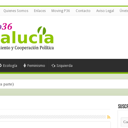
Quienes Somos
Enlaces
Moving P36
Contacto
Aviso Legal
Únet
Ecología
Feminismo
Izquierda
ra parte)
Suscr