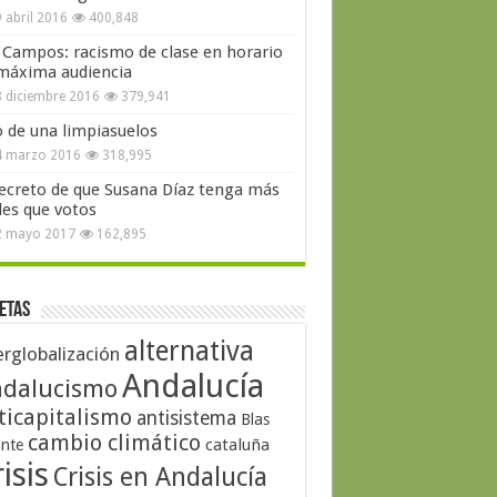
 abril 2016
400,848
 Campos: racismo de clase en horario
máxima audiencia
 diciembre 2016
379,941
o de una limpiasuelos
4 marzo 2016
318,995
secreto de que Susana Díaz tenga más
les que votos
2 mayo 2017
162,895
etas
alternativa
erglobalización
Andalucía
dalucismo
ticapitalismo
antisistema
Blas
cambio climático
cataluña
ante
isis
Crisis en Andalucía