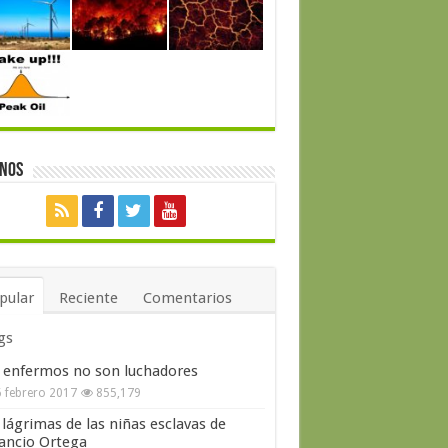
enos
pular
Reciente
Comentarios
gs
 enfermos no son luchadores
 febrero 2017
855,179
 lágrimas de las niñas esclavas de
ncio Ortega