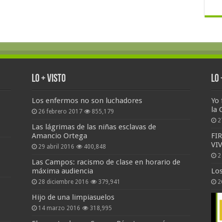
Lo + Visto
Lo
Los enfermos no son luchadores
Yo 
la 
26 febrero 2017
855,179
2
Las lágrimas de las niñas esclavas de
Amancio Ortega
FI
VI
29 abril 2016
400,848
2
Las Campos: racismo de clase en horario de
máxima audiencia
Lo
28 diciembre 2016
379,941
2
Hijo de una limpiasuelos
14 marzo 2016
318,995