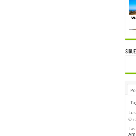
Sigu
Po
Ta
Los
26
Las
Ama