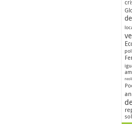
cri
Gl
de
loc
ve
Ec
pol
Fe
igu
am
neol
Po
an
d
re
so