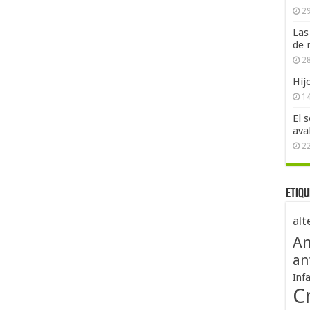
29
Las
de 
28
Hij
1
El 
ava
2
Etiqu
alt
An
an
Inf
Cr