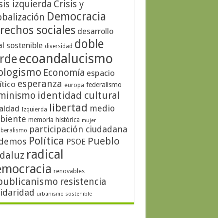
sis izquierda
Crisis y
Democracia
obalización
rechos sociales
desarrollo
doble
al sostenible
diversidad
ecoandalucismo
rde
ologismo
Economía
espacio
esperanza
ítico
federalismo
europa
identidad cultural
minismo
libertad
medio
aldad
Izquierda
biente
memoria histórica
mujer
participación ciudadana
iberalismo
Política
Pueblo
demos
PSOE
radical
daluz
emocracia
renovables
publicanismo
resistencia
lidaridad
urbanismo sostenible