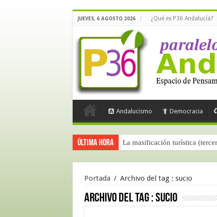
¿Qué es P36 Andalucía?
JUEVES, 6 AGOSTO 2026
Andalucismo
Democracia
Última hora
La masificación turística (terce
Portada
/
Archivo del tag :
sucio
Archivo del tag :
sucio