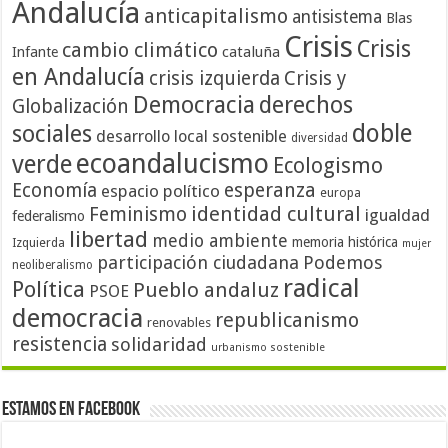
Andalucía
anticapitalismo
antisistema
Blas
Crisis
Crisis
cambio climático
cataluña
Infante
en Andalucía
crisis izquierda
Crisis y
Democracia
derechos
Globalización
doble
sociales
desarrollo local sostenible
diversidad
ecoandalucismo
verde
Ecologismo
Economía
esperanza
espacio político
europa
identidad cultural
Feminismo
igualdad
federalismo
libertad
medio ambiente
memoria histórica
Izquierda
mujer
participación ciudadana
Podemos
neoliberalismo
radical
Política
Pueblo andaluz
PSOE
democracia
republicanismo
renovables
resistencia
solidaridad
urbanismo sostenible
Estamos en Facebook