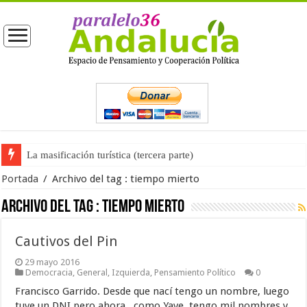
La masificación turística (tercera parte)
Portada
/
Archivo del tag :
tiempo mierto
Archivo del tag :
tiempo mierto
Cautivos del Pin
29 mayo 2016
Democracia
,
General
,
Izquierda
,
Pensamiento Político
0
Francisco Garrido. Desde que nací tengo un nombre, luego
tuve un DNI pero ahora . como Yave, tengo mil nombres y