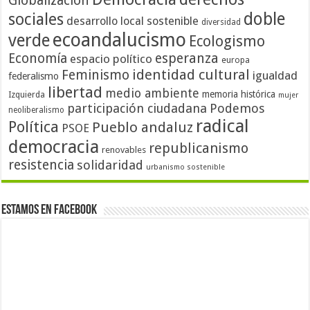
Globalización
doble
sociales
desarrollo local sostenible
diversidad
ecoandalucismo
verde
Ecologismo
Economía
esperanza
espacio político
europa
identidad cultural
Feminismo
igualdad
federalismo
libertad
medio ambiente
memoria histórica
Izquierda
mujer
participación ciudadana
Podemos
neoliberalismo
radical
Política
Pueblo andaluz
PSOE
democracia
republicanismo
renovables
resistencia
solidaridad
urbanismo sostenible
Estamos en Facebook