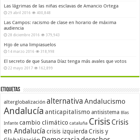
Las lágrimas de las niñas esclavas de Amancio Ortega
29 abril 2016
400,848
Las Campos: racismo de clase en horario de máxima
audiencia
28 diciembre 2016
379,943
Hijo de una limpiasuelos
14 marzo 2016
318,998
El secreto de que Susana Díaz tenga más avales que votos
22 mayo 2017
162,899
Etiquetas
alternativa
Andalucismo
alterglobalización
Andalucía
anticapitalismo
antisistema
Blas
Crisis
Crisis
cambio climático
cataluña
Infante
en Andalucía
crisis izquierda
Crisis y
Democracia
derechos