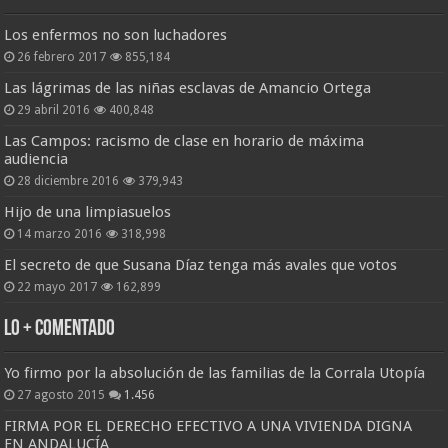
Los enfermos no son luchadores
26 febrero 2017
855,184
Las lágrimas de las niñas esclavas de Amancio Ortega
29 abril 2016
400,848
Las Campos: racismo de clase en horario de máxima
audiencia
28 diciembre 2016
379,943
Hijo de una limpiasuelos
14 marzo 2016
318,998
El secreto de que Susana Díaz tenga más avales que votos
22 mayo 2017
162,899
Lo + Comentado
Yo firmo por la absolución de las familias de la Corrala Utopía
27 agosto 2015
1.456
FIRMA POR EL DERECHO EFECTIVO A UNA VIVIENDA DIGNA
EN ANDALUCÍA