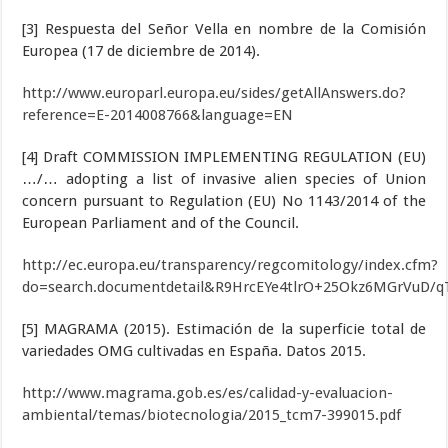
[3] Respuesta del Señor Vella en nombre de la Comisión
Europea (17 de diciembre de 2014).
http://www.europarl.europa.eu/sides/getAllAnswers.do?
reference=E-2014008766&language=EN
[4] Draft COMMISSION IMPLEMENTING REGULATION (EU)
…/… adopting a list of invasive alien species of Union
concern pursuant to Regulation (EU) No 1143/2014 of the
European Parliament and of the Council.
http://ec.europa.eu/transparency/regcomitology/index.cfm?
do=search.documentdetail&R9HrcEYe4tlrO+25Okz6MGrVuD/q
[5] MAGRAMA (2015). Estimación de la superficie total de
variedades OMG cultivadas en España. Datos 2015.
http://www.magrama.gob.es/es/calidad-y-evaluacion-
ambiental/temas/biotecnologia/2015_tcm7-399015.pdf