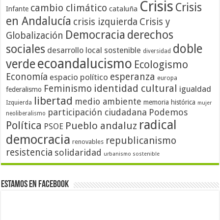
Crisis
Crisis
cambio climático
cataluña
Infante
en Andalucía
crisis izquierda
Crisis y
Democracia
derechos
Globalización
doble
sociales
desarrollo local sostenible
diversidad
ecoandalucismo
verde
Ecologismo
Economía
esperanza
espacio político
europa
identidad cultural
Feminismo
igualdad
federalismo
libertad
medio ambiente
memoria histórica
Izquierda
mujer
participación ciudadana
Podemos
neoliberalismo
radical
Política
Pueblo andaluz
PSOE
democracia
republicanismo
renovables
resistencia
solidaridad
urbanismo sostenible
Estamos en Facebook