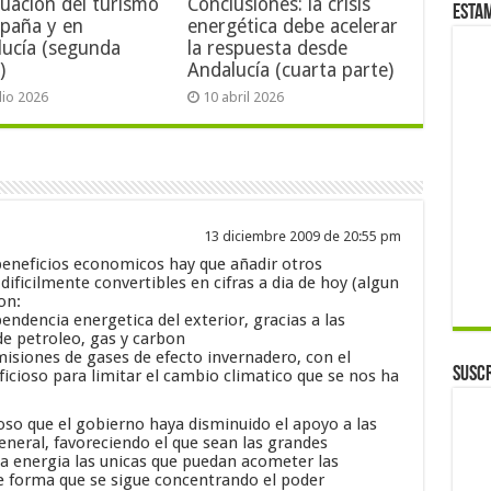
tuación del turismo
Conclusiones: la crisis
Esta
spaña y en
energética debe acelerar
lucía (segunda
la respuesta desde
)
Andalucía (cuarta parte)
ulio 2026
10 abril 2026
13 diciembre 2009 de 20:55 pm
 beneficios economicos hay que añadir otros
dificilmente convertibles en cifras a dia de hoy (algun
on:
endencia energetica del exterior, gracias a las
e petroleo, gas y carbon
misiones de gases de efecto invernadero, con el
Suscr
icioso para limitar el cambio climatico que se nos ha
so que el gobierno haya disminuido el apoyo a las
neral, favoreciendo el que sean las grandes
a energia las unicas que puedan acometer las
de forma que se sigue concentrando el poder