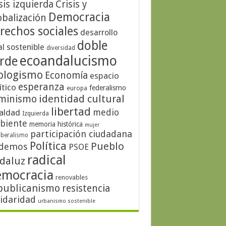
sis izquierda
Crisis y
Democracia
obalización
rechos sociales
desarrollo
doble
al sostenible
diversidad
ecoandalucismo
rde
ologismo
Economía
espacio
esperanza
ítico
federalismo
europa
identidad cultural
minismo
libertad
medio
aldad
Izquierda
biente
memoria histórica
mujer
participación ciudadana
iberalismo
Política
Pueblo
demos
PSOE
radical
daluz
emocracia
renovables
publicanismo
resistencia
lidaridad
urbanismo sostenible