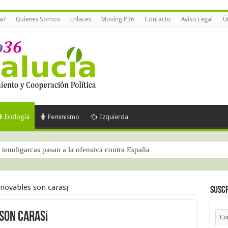
a?
Quienes Somos
Enlaces
Moving P36
Contacto
Aviso Legal
Ú
Ecología
Feminismo
Izquierda
tenoligarcas pasan a la ofensiva contra España
enovables son caras¡
Suscr
 son caras¡