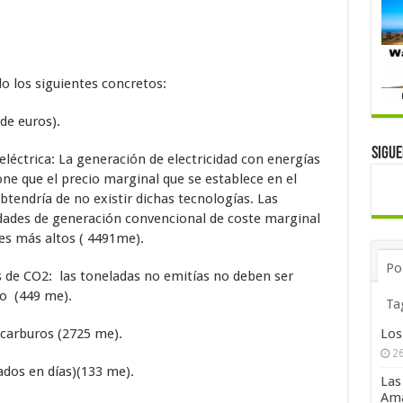
o los siguientes concretos:
de euros).
Sigu
léctrica: La generación de electricidad con energías
ne que el precio marginal que se establece en el
obtendría de no existir dichas tecnologías. Las
idades de generación convencional de coste marginal
les más altos ( 4491me).
Po
de CO2: las toneladas no emitías no deben ser
o (449 me).
Ta
arburos (2725 me).
Los
26
dos en días)(133 me).
Las
Ama