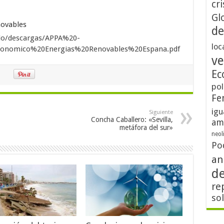
cri
Gl
de
do/descargas/APPA%20-
loc
onomico%20Energias%20Renovables%20Espana.pdf
ve
Ec
pol
Fe
igu
Siguiente
Concha Caballero: «Sevilla,
am
metáfora del sur»
neol
Po
an
d
re
so