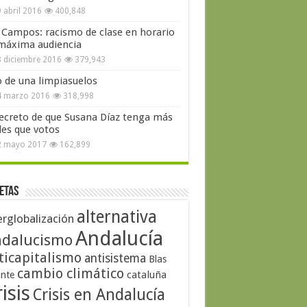
 abril 2016
400,848
 Campos: racismo de clase en horario
máxima audiencia
 diciembre 2016
379,943
o de una limpiasuelos
4 marzo 2016
318,998
secreto de que Susana Díaz tenga más
les que votos
2 mayo 2017
162,899
etas
alternativa
erglobalización
Andalucía
dalucismo
ticapitalismo
antisistema
Blas
cambio climático
cataluña
ante
isis
Crisis en Andalucía