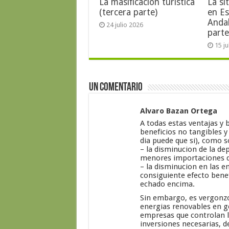
La masificación turística
La si
(tercera parte)
en E
Anda
24 julio 2026
parte
15 j
Un comentario
Alvaro Bazan Ortega
A todas estas ventajas y
beneficios no tangibles y 
dia puede que si), como s
– la disminucion de la dep
menores importaciones d
– la disminucion en las e
consiguiente efecto benef
echado encima.
Sin embargo, es vergonzo
energias renovables en ge
empresas que controlan l
inversiones necesarias, 