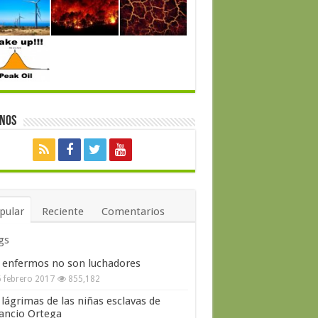
enos
pular
Reciente
Comentarios
gs
 enfermos no son luchadores
 febrero 2017
855,182
 lágrimas de las niñas esclavas de
ncio Ortega