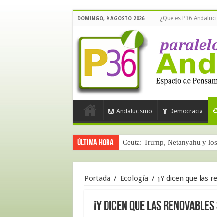
¿Qué es P36 Andalucí
DOMINGO, 9 AGOSTO 2026
Andalucismo
Democracia
Última hora
Ceuta: Trump, Netanyahu y los 
Portada
/
Ecología
/
¡Y dicen que las r
¡Y dicen que las renovables