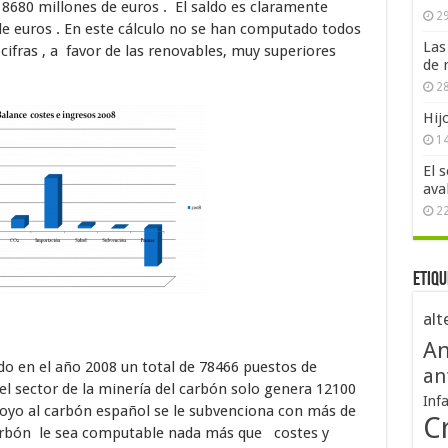
 8680 millones de euros . El saldo es claramente
29
de euros . En este cálculo no se han computado todos
Las
 cifras , a favor de las renovables, muy superiores
de 
28
Hij
1
El 
ava
2
Etiqu
alt
An
o en el año 2008 un total de 78466 puestos de
an
l sector de la minería del carbón solo genera 12100
Inf
poyo al carbón español se le subvenciona con más de
Cr
carbón le sea computable nada más que costes y