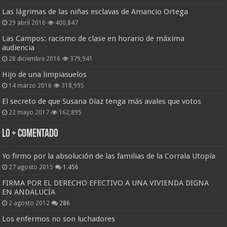
Las lágrimas de las niñas esclavas de Amancio Ortega
29 abril 2016
400,847
Las Campos: racismo de clase en horario de máxima
audiencia
28 diciembre 2016
379,941
Hijo de una limpiasuelos
14 marzo 2016
318,995
El secreto de que Susana Díaz tenga más avales que votos
22 mayo 2017
162,895
Lo + Comentado
Yo firmo por la absolución de las familias de la Corrala Utopía
27 agosto 2015
1.456
FIRMA POR EL DERECHO EFECTIVO A UNA VIVIENDA DIGNA
EN ANDALUCÍA
2 agosto 2012
286
Los enfermos no son luchadores