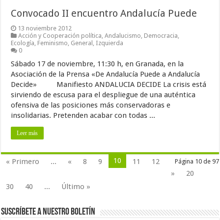
Convocado II encuentro Andalucía Puede
13 noviembre 2012
Acción y Cooperación política
,
Andalucismo
,
Democracia
,
Ecología
,
Feminismo
,
General
,
Izquierda
0
Sábado 17 de noviembre, 11:30 h, en Granada, en la
Asociación de la Prensa «De Andalucía Puede a Andalucía
Decide» Manifiesto ANDALUCIA DECIDE La crisis está
sirviendo de escusa para el despliegue de una auténtica
ofensiva de las posiciones más conservadoras e
insolidarias. Pretenden acabar con todas ...
Leer más
10
« Primero
...
«
8
9
11
12
Página 10 de 97
»
20
30
40
...
Último »
Suscríbete a nuestro Boletín