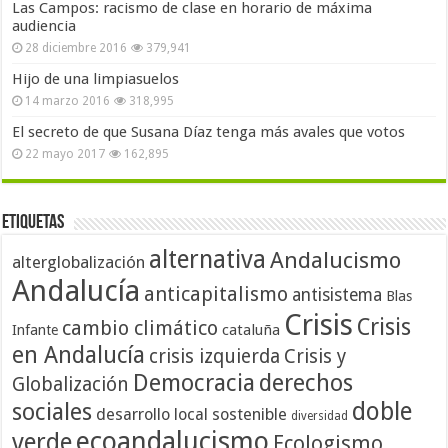
Las Campos: racismo de clase en horario de máxima
audiencia
28 diciembre 2016
379,941
Hijo de una limpiasuelos
14 marzo 2016
318,995
El secreto de que Susana Díaz tenga más avales que votos
22 mayo 2017
162,895
Etiquetas
alternativa
Andalucismo
alterglobalización
Andalucía
anticapitalismo
antisistema
Blas
Crisis
Crisis
cambio climático
cataluña
Infante
en Andalucía
crisis izquierda
Crisis y
Democracia
derechos
Globalización
doble
sociales
desarrollo local sostenible
diversidad
ecoandalucismo
verde
Ecologismo