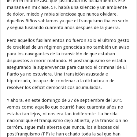
leí en el infame ABC que justificaba los fusilamientos Ese
mañana en mi clase, 5F, había una silencio y un ambiente
de dolor, miedo y rabia silenciosa que nunca olvidare.
Aquellos ñiños sabíamos ya que el franquismo iba en serio
y seguía fusilando cuarenta años después de la guerra.
Pero aquellos fusilamientos no fueron solo el ultimo gesto
de crueldad de un régimen genocida sino también un aviso
para los navegantes de la transición de que estaban
dispuestos a morir matando. El posfranquismo se estaba
asegurando la supervivencia para cuando el criminal de El
Pardo ya no estuviera. Una transición asustada e
hipotecada, incapaz de condenar a la dictadura o de
resolver los déficit democráticos acumulados.
Y ahora, en este domingo de 27 de septiembre del 2015
vemos como aquello que ocurrió hace cuarenta años no
estaba tan lejos, ni nos era tan indiferente. La herida
nacional que el franquismo dejo abierta, y la transición no
cerróm, sigue más abierta que nunca, los albaceas del
postfranquismo (PP) le han echado toda la sal que han