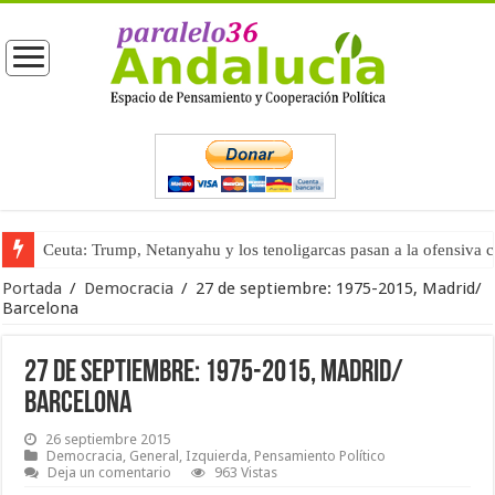
Ceuta: Trump, Netanyahu y los tenoligarcas pasan a la ofensiva 
La masificación turística (tercera parte)
Portada
/
Democracia
/
27 de septiembre: 1975-2015, Madrid/
Barcelona
27 de septiembre: 1975-2015, Madrid/
Barcelona
26 septiembre 2015
Democracia
,
General
,
Izquierda
,
Pensamiento Político
Deja un comentario
963 Vistas