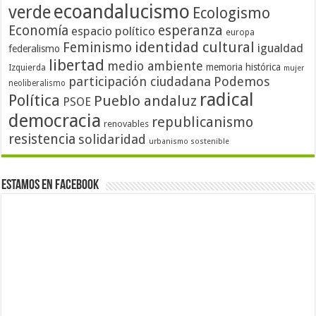
ecoandalucismo
verde
Ecologismo
Economía
esperanza
espacio político
europa
identidad cultural
Feminismo
igualdad
federalismo
libertad
medio ambiente
memoria histórica
Izquierda
mujer
participación ciudadana
Podemos
neoliberalismo
radical
Política
Pueblo andaluz
PSOE
democracia
republicanismo
renovables
resistencia
solidaridad
urbanismo sostenible
Estamos en Facebook