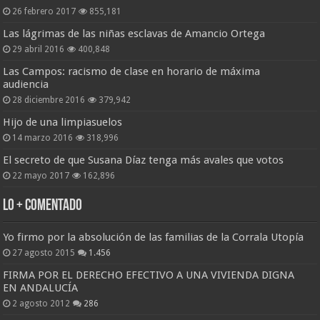
26 febrero 2017
855,181
Las lágrimas de las niñas esclavas de Amancio Ortega
29 abril 2016
400,848
Las Campos: racismo de clase en horario de máxima
audiencia
28 diciembre 2016
379,942
Hijo de una limpiasuelos
14 marzo 2016
318,996
El secreto de que Susana Díaz tenga más avales que votos
22 mayo 2017
162,896
Lo + Comentado
Yo firmo por la absolución de las familias de la Corrala Utopía
27 agosto 2015
1.456
FIRMA POR EL DERECHO EFECTIVO A UNA VIVIENDA DIGNA
EN ANDALUCÍA
2 agosto 2012
286