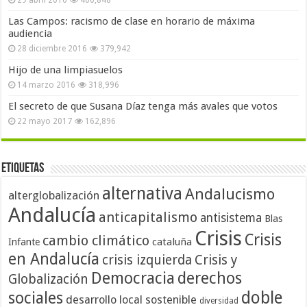
Las Campos: racismo de clase en horario de máxima
audiencia
28 diciembre 2016
379,942
Hijo de una limpiasuelos
14 marzo 2016
318,996
El secreto de que Susana Díaz tenga más avales que votos
22 mayo 2017
162,896
Etiquetas
alternativa
Andalucismo
alterglobalización
Andalucía
anticapitalismo
antisistema
Blas
Crisis
Crisis
cambio climático
cataluña
Infante
en Andalucía
crisis izquierda
Crisis y
Democracia
derechos
Globalización
doble
sociales
desarrollo local sostenible
diversidad