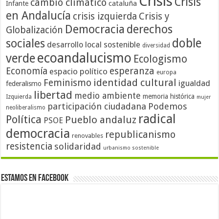
Crisis
Crisis
cambio climático
cataluña
Infante
en Andalucía
crisis izquierda
Crisis y
Democracia
derechos
Globalización
doble
sociales
desarrollo local sostenible
diversidad
ecoandalucismo
verde
Ecologismo
Economía
esperanza
espacio político
europa
identidad cultural
Feminismo
igualdad
federalismo
libertad
medio ambiente
memoria histórica
Izquierda
mujer
participación ciudadana
Podemos
neoliberalismo
radical
Política
Pueblo andaluz
PSOE
democracia
republicanismo
renovables
resistencia
solidaridad
urbanismo sostenible
Estamos en Facebook