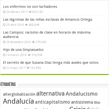
Los enfermos no son luchadores
26 febrero 2017
855,182
Las lágrimas de las niñas esclavas de Amancio Ortega
29 abril 2016
400,848
Las Campos: racismo de clase en horario de máxima
audiencia
28 diciembre 2016
379,943
Hijo de una limpiasuelos
14 marzo 2016
318,998
El secreto de que Susana Díaz tenga más avales que votos
22 mayo 2017
162,896
Etiquetas
alternativa
Andalucismo
alterglobalización
Andalucía
anticapitalismo
antisistema
Blas