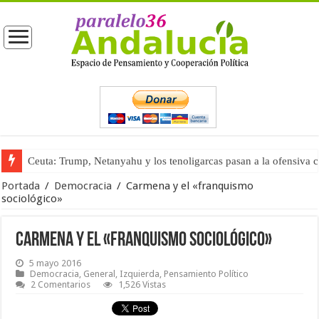
Ceuta: Trump, Netanyahu y los tenoligarcas pasan a la ofensiva 
La masificación turística (tercera parte)
Portada
/
Democracia
/
Carmena y el «franquismo
sociológico»
Carmena y el «franquismo sociológico»
5 mayo 2016
Democracia
,
General
,
Izquierda
,
Pensamiento Político
2 Comentarios
1,526 Vistas