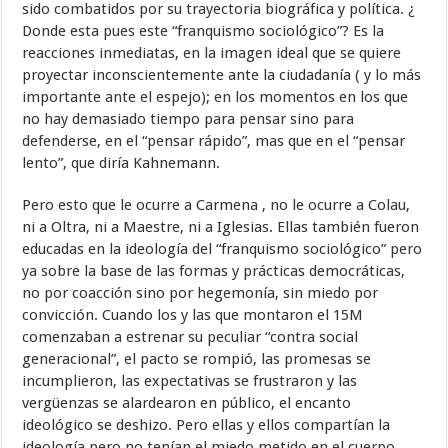
sido combatidos por su trayectoria biográfica y política. ¿
Donde esta pues este “franquismo sociológico”? Es la
reacciones inmediatas, en la imagen ideal que se quiere
proyectar inconscientemente ante la ciudadanía ( y lo más
importante ante el espejo); en los momentos en los que
no hay demasiado tiempo para pensar sino para
defenderse, en el “pensar rápido”, mas que en el “pensar
lento”, que diría Kahnemann.
Pero esto que le ocurre a Carmena , no le ocurre a Colau,
ni a Oltra, ni a Maestre, ni a Iglesias. Ellas también fueron
educadas en la ideología del “franquismo sociológico” pero
ya sobre la base de las formas y prácticas democráticas,
no por coacción sino por hegemonía, sin miedo por
convicción. Cuando los y las que montaron el 15M
comenzaban a estrenar su peculiar “contra social
generacional”, el pacto se rompió, las promesas se
incumplieron, las expectativas se frustraron y las
vergüenzas se alardearon en público, el encanto
ideológico se deshizo. Pero ellas y ellos compartían la
ideología pero no tenían el miedo metido en el cuerpo,