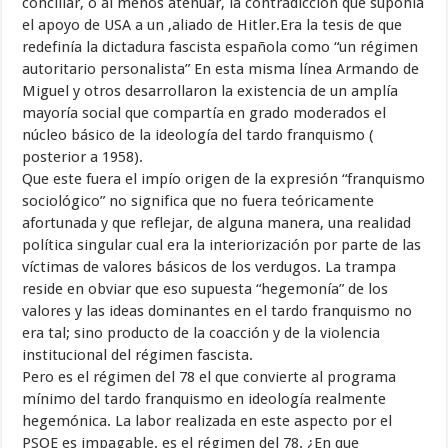
conciliar, o al menos atenuar, la contradicción que suponía
el apoyo de USA a un ,aliado de Hitler.Era la tesis de que
redefinía la dictadura fascista española como “un régimen
autoritario personalista” En esta misma línea Armando de
Miguel y otros desarrollaron la existencia de un amplía
mayoría social que compartía en grado moderados el
núcleo básico de la ideología del tardo franquismo (
posterior a 1958).
Que este fuera el impío origen de la expresión “franquismo
sociológico” no significa que no fuera teóricamente
afortunada y que reflejar, de alguna manera, una realidad
política singular cual era la interiorización por parte de las
víctimas de valores básicos de los verdugos. La trampa
reside en obviar que eso supuesta “hegemonía” de los
valores y las ideas dominantes en el tardo franquismo no
era tal; sino producto de la coacción y de la violencia
institucional del régimen fascista.
Pero es el régimen del 78 el que convierte al programa
mínimo del tardo franquismo en ideología realmente
hegemónica. La labor realizada en este aspecto por el
PSOE es impagable. es el régimen del 78. ¿En que