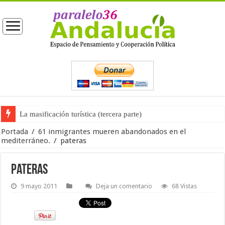
La masificación turística (tercera parte)
Portada
/
61 inmigrantes mueren abandonados en el
mediterráneo.
/
pateras
pateras
9 mayo 2011
Deja un comentario
68 Vistas