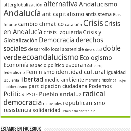
alternativa
Andalucismo
alterglobalización
Andalucía
anticapitalismo
antisistema
Blas
Crisis
Crisis
cambio climático
cataluña
Infante
en Andalucía
crisis izquierda
Crisis y
Democracia
derechos
Globalización
doble
sociales
desarrollo local sostenible
diversidad
ecoandalucismo
verde
Ecologismo
Economía
esperanza
espacio político
europa
identidad cultural
Feminismo
igualdad
federalismo
libertad
medio ambiente
memoria histórica
Izquierda
mujer
participación ciudadana
Podemos
neoliberalismo
radical
Política
Pueblo andaluz
PSOE
democracia
republicanismo
renovables
resistencia
solidaridad
urbanismo sostenible
Estamos en Facebook