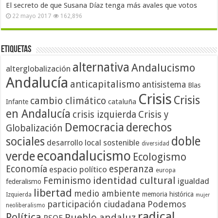
El secreto de que Susana Díaz tenga más avales que votos
22 mayo 2017
162,896
Etiquetas
alternativa
Andalucismo
alterglobalización
Andalucía
anticapitalismo
antisistema
Blas
Crisis
Crisis
cambio climático
cataluña
Infante
en Andalucía
crisis izquierda
Crisis y
Democracia
derechos
Globalización
doble
sociales
desarrollo local sostenible
diversidad
ecoandalucismo
verde
Ecologismo
Economía
esperanza
espacio político
europa
identidad cultural
Feminismo
igualdad
federalismo
libertad
medio ambiente
memoria histórica
Izquierda
mujer
participación ciudadana
Podemos
neoliberalismo
radical
Política
Pueblo andaluz