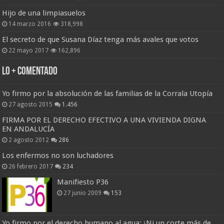
Hijo de una limpiasuelos
14 marzo 2016
318,998
El secreto de que Susana Díaz tenga más avales que votos
22 mayo 2017
162,896
Lo + Comentado
Yo firmo por la absolución de las familias de la Corrala Utopía
27 agosto 2015
1.456
FIRMA POR EL DERECHO EFECTIVO A UNA VIVIENDA DIGNA
EN ANDALUCÍA
2 agosto 2012
286
Los enfermos no son luchadores
26 febrero 2017
234
Manifiesto P36
27 junio 2009
153
Yo firmo por el derecho humano al agua: ¡Ni un corte más de