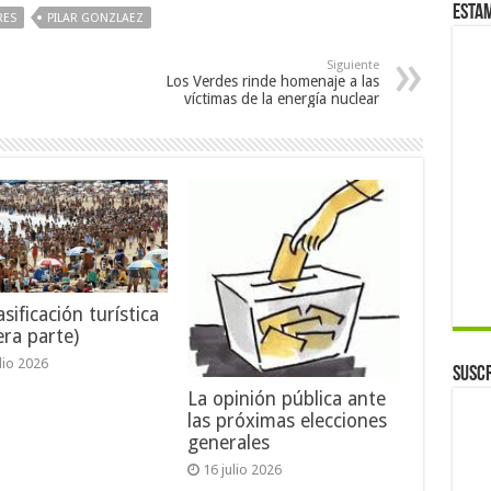
Esta
RES
PILAR GONZLAEZ
Siguiente
Los Verdes rinde homenaje a las
víctimas de la energía nuclear
sificación turística
era parte)
ulio 2026
Suscr
La opinión pública ante
las próximas elecciones
generales
16 julio 2026