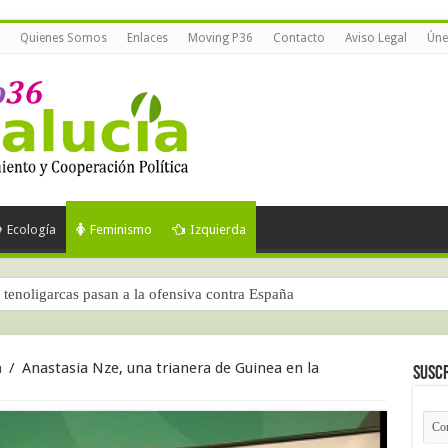
Quienes Somos
Enlaces
Moving P36
Contacto
Aviso Legal
Úne
Ecología
Feminismo
Izquierda
tenoligarcas pasan a la ofensiva contra España
ra parte)
a
/
Anastasia Nze, una trianera de Guinea en la
Suscr