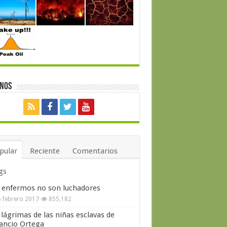
enos
pular
Reciente
Comentarios
gs
 enfermos no son luchadores
 febrero 2017
855,182
 lágrimas de las niñas esclavas de
ncio Ortega