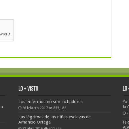
Lo + Visto
Lo
Los enfermos no son luchadores
Yo 
ta
la 
26 febrero 2017
855,182
2
Las lágrimas de las niñas esclavas de
Amancio Ortega
FI
VI
29 abril 2016
400,848