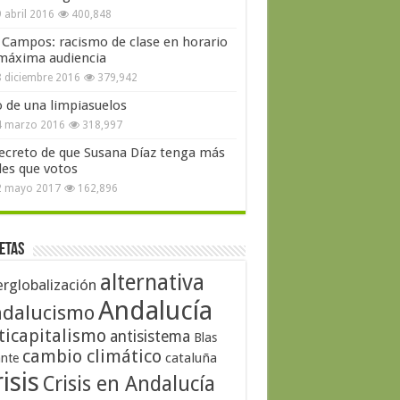
 abril 2016
400,848
 Campos: racismo de clase en horario
máxima audiencia
 diciembre 2016
379,942
o de una limpiasuelos
4 marzo 2016
318,997
secreto de que Susana Díaz tenga más
les que votos
2 mayo 2017
162,896
etas
alternativa
erglobalización
Andalucía
dalucismo
ticapitalismo
antisistema
Blas
cambio climático
cataluña
ante
isis
Crisis en Andalucía