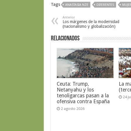
Tags
ANASTASIA NZE
DIFERENTES
MUJE
Anterior
Los márgenes de la modernidad
(nacionalismo y globalización)
Relacionados
Ceuta: Trump,
La ma
Netanyahu y los
(terc
tenoligarcas pasan a la
24 j
ofensiva contra España
2 agosto 2026