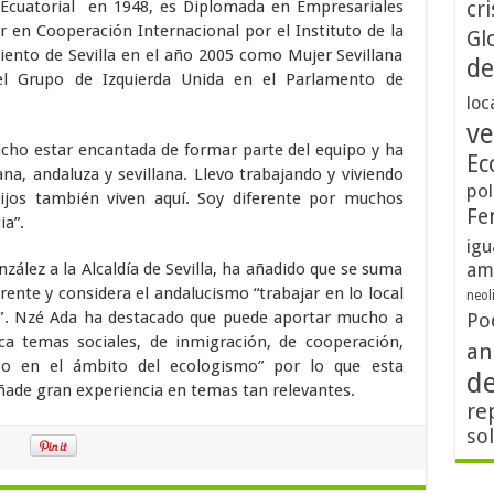
Ecuatorial en 1948, es Diplomada en Empresariales
cri
er en Cooperación Internacional por el Instituto de la
Gl
ento de Sevilla en el año 2005 como Mujer Sevillana
de
l Grupo de Izquierda Unida en el Parlamento de
loc
ve
icho estar encantada de formar parte del equipo y ha
Ec
ana, andaluza y sevillana. Llevo trabajando y viviendo
pol
ijos también viven aquí. Soy diferente por muchos
Fe
ia”.
igu
am
zález a la Alcaldía de Sevilla, ha añadido que se suma
erente y considera el andalucismo “trabajar en lo local
neol
bal”. Nzé Ada ha destacado que puede aportar mucho a
Po
rca temas sociales, de inmigración, de cooperación,
an
o o en el ámbito del ecologismo” por lo que esta
d
añade gran experiencia en temas tan relevantes.
re
so