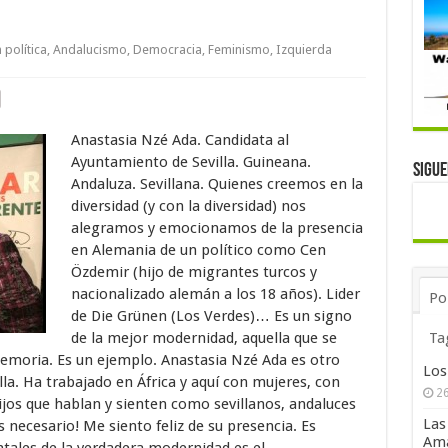
política
,
Andalucismo
,
Democracia
,
Feminismo
,
Izquierda
Anastasia Nzé Ada. Candidata al
Ayuntamiento de Sevilla. Guineana.
Sigu
Andaluza. Sevillana. Quienes creemos en la
diversidad (y con la diversidad) nos
alegramos y emocionamos de la presencia
en Alemania de un político como Cen
Özdemir (hijo de migrantes turcos y
nacionalizado alemán a los 18 años). Lider
Po
de Die Grünen (Los Verdes)… Es un signo
de la mejor modernidad, aquella que se
Ta
memoria. Es un ejemplo. Anastasia Nzé Ada es otro
Los
la. Ha trabajado en África y aquí con mujeres, con
26
os que hablan y sienten como sevillanos, andaluces
Las
necesario! Me siento feliz de su presencia. Es
Ama
ntales de la verdadera modernidad es el