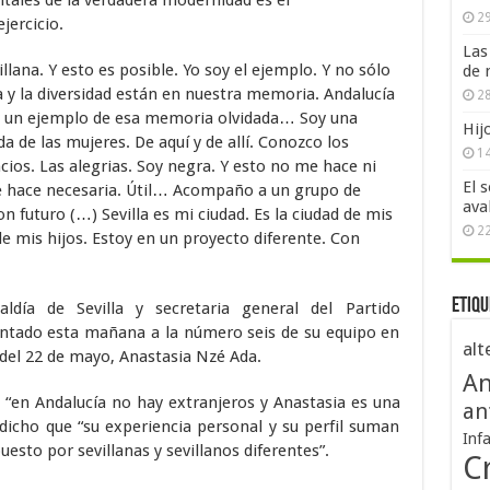
29
jercicio.
Las
llana. Y esto es posible. Yo soy el ejemplo. Y no sólo
de 
ia y la diversidad están en nuestra memoria. Andalucía
28
y un ejemplo de esa memoria olvidada… Soy una
Hij
a de las mujeres. De aquí y de allí. Conozco los
1
cios. Las alegrias. Soy negra. Y esto no me hace ni
El 
e hace necesaria. Útil… Acompaño a un grupo de
ava
futuro (…) Sevilla es mi ciudad. Es la ciudad de mis
2
 de mis hijos. Estoy en un proyecto diferente. Con
Etiqu
aldía de Sevilla y secretaria general del Partido
sentado esta mañana a la número seis de su equipo en
alt
del 22 de mayo, Anastasia Nzé Ada.
An
e “en Andalucía no hay extranjeros y Anastasia es una
an
 dicho que “su experiencia personal y su perfil suman
Inf
sto por sevillanas y sevillanos diferentes”.
Cr