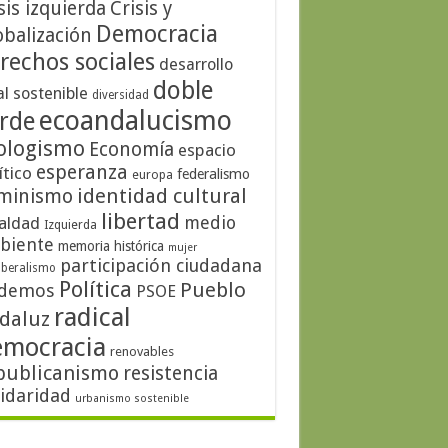
sis izquierda
Crisis y
Democracia
obalización
rechos sociales
desarrollo
doble
al sostenible
diversidad
ecoandalucismo
rde
ologismo
Economía
espacio
esperanza
ítico
federalismo
europa
identidad cultural
minismo
libertad
medio
aldad
Izquierda
biente
memoria histórica
mujer
participación ciudadana
iberalismo
Política
Pueblo
demos
PSOE
radical
daluz
emocracia
renovables
publicanismo
resistencia
lidaridad
urbanismo sostenible