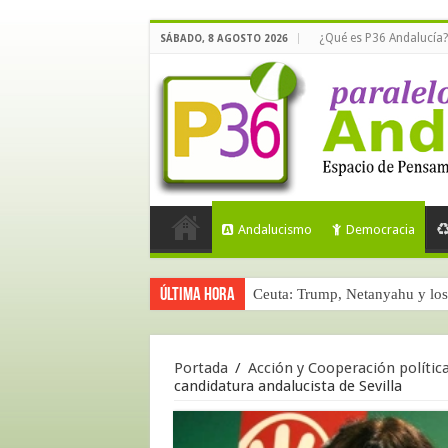
¿Qué es P36 Andalucía?
SÁBADO, 8 AGOSTO 2026
Andalucismo
Democracia
Última hora
Ceuta: Trump, Netanyahu y los 
La masificación turística (terce
Portada
/
Acción y Cooperación polític
candidatura andalucista de Sevilla