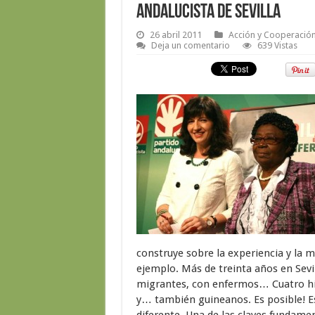
andalucista de Sevilla
26 abril 2011
Acción y Cooperación 
Deja un comentario
639 Vistas
construye sobre la experiencia y la 
ejemplo. Más de treinta años en Sevil
migrantes, con enfermos… Cuatro hij
y… también guineanos. Es posible! Es 
diferente. Una de las claves fundame