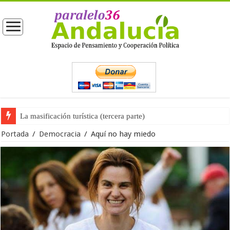
La masificación turística (tercera parte)
La opinión pública ante las próximas elecciones generales
Portada
/
Democracia
/
Aquí no hay miedo