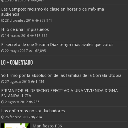
29 abril 2016
400,847
Las Campos: racismo de clase en horario de máxima
audiencia
28 diciembre 2016
379,941
Hijo de una limpiasuelos
14 marzo 2016
318,995
El secreto de que Susana Díaz tenga más avales que votos
22 mayo 2017
162,895
Lo + Comentado
Yo firmo por la absolución de las familias de la Corrala Utopía
27 agosto 2015
1.456
FIRMA POR EL DERECHO EFECTIVO A UNA VIVIENDA DIGNA
EN ANDALUCÍA
2 agosto 2012
286
Los enfermos no son luchadores
26 febrero 2017
234
Manifiesto P36