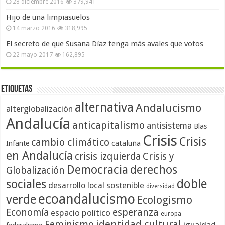
28 diciembre 2016
379,941
Hijo de una limpiasuelos
14 marzo 2016
318,995
El secreto de que Susana Díaz tenga más avales que votos
22 mayo 2017
162,895
Etiquetas
alternativa
Andalucismo
alterglobalización
Andalucía
anticapitalismo
antisistema
Blas
Crisis
Crisis
cambio climático
cataluña
Infante
en Andalucía
crisis izquierda
Crisis y
Democracia
derechos
Globalización
doble
sociales
desarrollo local sostenible
diversidad
ecoandalucismo
verde
Ecologismo
Economía
esperanza
espacio político
europa
identidad cultural
Feminismo