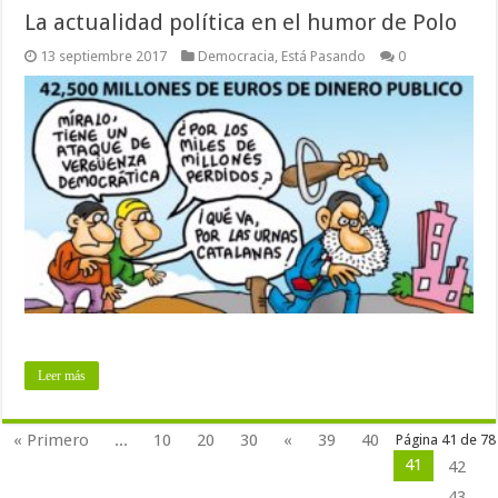
La actualidad política en el humor de Polo
13 septiembre 2017
Democracia
,
Está Pasando
0
Leer más
« Primero
...
10
20
30
«
39
40
Página 41 de 78
41
42
43