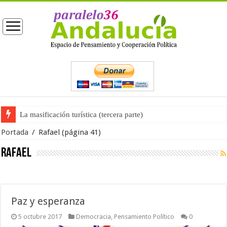
La masificación turística (tercera parte)
La opinión pública ante las próximas elecciones generales
Portada
/
Rafael
(página 41)
Rafael
Paz y esperanza
5 octubre 2017
Democracia
,
Pensamiento Político
0