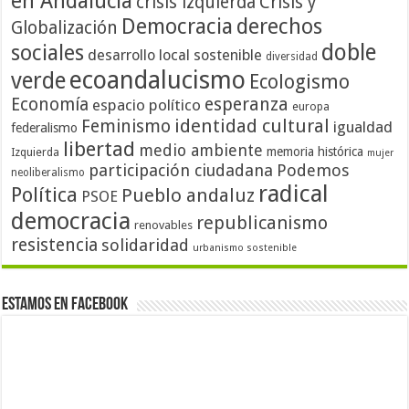
en Andalucía
crisis izquierda
Crisis y
Democracia
derechos
Globalización
doble
sociales
desarrollo local sostenible
diversidad
ecoandalucismo
verde
Ecologismo
Economía
esperanza
espacio político
europa
identidad cultural
Feminismo
igualdad
federalismo
libertad
medio ambiente
memoria histórica
Izquierda
mujer
participación ciudadana
Podemos
neoliberalismo
radical
Política
Pueblo andaluz
PSOE
democracia
republicanismo
renovables
resistencia
solidaridad
urbanismo sostenible
Estamos en Facebook