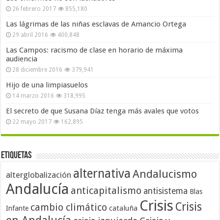
26 febrero 2017
855,180
Las lágrimas de las niñas esclavas de Amancio Ortega
29 abril 2016
400,848
Las Campos: racismo de clase en horario de máxima
audiencia
28 diciembre 2016
379,941
Hijo de una limpiasuelos
14 marzo 2016
318,995
El secreto de que Susana Díaz tenga más avales que votos
22 mayo 2017
162,895
Etiquetas
alternativa
Andalucismo
alterglobalización
Andalucía
anticapitalismo
antisistema
Blas
Crisis
Crisis
cambio climático
cataluña
Infante