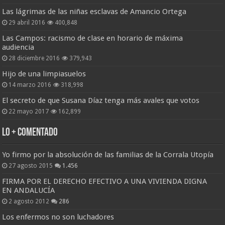
Las lágrimas de las niñas esclavas de Amancio Ortega
29 abril 2016
400,848
Las Campos: racismo de clase en horario de máxima
audiencia
28 diciembre 2016
379,943
Hijo de una limpiasuelos
14 marzo 2016
318,998
El secreto de que Susana Díaz tenga más avales que votos
22 mayo 2017
162,899
Lo + Comentado
Yo firmo por la absolución de las familias de la Corrala Utopía
27 agosto 2015
1.456
FIRMA POR EL DERECHO EFECTIVO A UNA VIVIENDA DIGNA
EN ANDALUCÍA
2 agosto 2012
286
Los enfermos no son luchadores