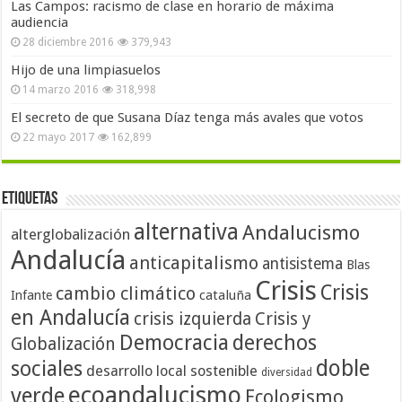
Las Campos: racismo de clase en horario de máxima
audiencia
28 diciembre 2016
379,943
Hijo de una limpiasuelos
14 marzo 2016
318,998
El secreto de que Susana Díaz tenga más avales que votos
22 mayo 2017
162,899
Etiquetas
alternativa
Andalucismo
alterglobalización
Andalucía
anticapitalismo
antisistema
Blas
Crisis
Crisis
cambio climático
cataluña
Infante
en Andalucía
crisis izquierda
Crisis y
Democracia
derechos
Globalización
doble
sociales
desarrollo local sostenible
diversidad
ecoandalucismo
verde
Ecologismo