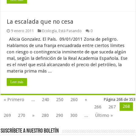
La escalada que no cesa
9 enero 2011
Ecología
,
Está Pasando
0
Alicia Gonzalez. El País. 09/01/2011 Zona de peligro.
Hablamos de una franja encuadrada entre ciertos límites
con riesgo o contingencia inminente de que suceda algún
mal, según la definición de la Real Academia Española. Ese
es el nivel que está alcanzando el precio del petróleo, la
materia prima más ...
Leer más
« Primero
...
240
250
260
«
Página 268 de 353
268
266
267
269
270
»
280
290
300
...
Último »
Suscríbete a nuestro Boletín