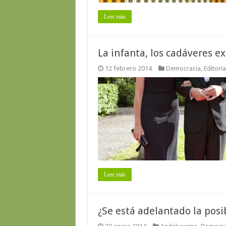
Leer más
La infanta, los cadáveres e
12 febrero 2014
Democracia
,
Editoria
Leer más
¿Se está adelantado la posi