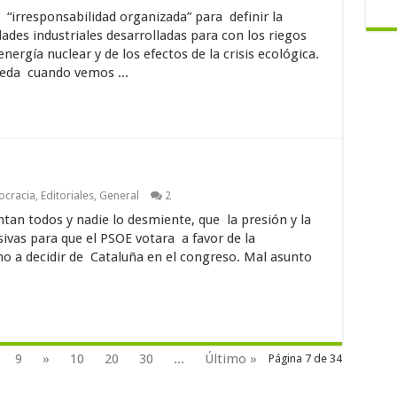
irresponsabilidad organizada” para definir la
dades industriales desarrolladas para con los riegos
nergía nuclear y de los efectos de la crisis ecológica.
ueda cuando vemos ...
cracia
,
Editoriales
,
General
2
an todos y nadie lo desmiente, que la presión y la
sivas para que el PSOE votara a favor de la
o a decidir de Cataluña en el congreso. Mal asunto
9
»
10
20
30
...
Último »
Página 7 de 34