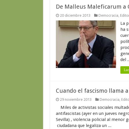
De Malleus Maleficarum a G
20 diciembre 2013
Democracia
,
Edito
La p
ha s
cuer
polí
prod
gene
del .
Lee
Cuando el fascismo llama a
29 noviembre 2013
Democracia
,
Edito
Miles de activistas sociales multad
antifascistas (ayer en un jueves negr
Sevilla) , violencia policial al meno
ciudadana que legaliza un ...