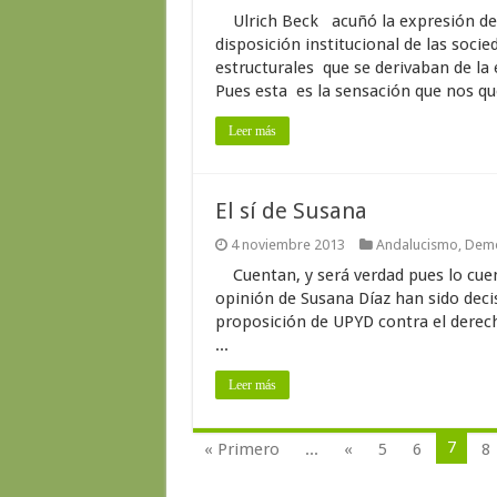
Ulrich Beck acuñó la expresión de “
disposición institucional de las socie
estructurales que se derivaban de la e
Pues esta es la sensación que nos q
Leer más
El sí de Susana
4 noviembre 2013
Andalucismo
,
Demo
Cuentan, y será verdad pues lo cuent
opinión de Susana Díaz han sido deci
proposición de UPYD contra el derech
...
Leer más
7
« Primero
...
«
5
6
8