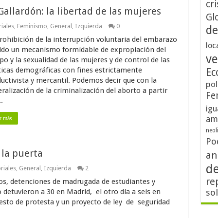
cri
allardón: la libertad de las mujeres
Gl
riales
,
Feminismo
,
General
,
Izquierda
0
de
rohibición de la interrupción voluntaria del embarazo
loc
ido un mecanismo formidable de expropiación del
ve
po y la sexualidad de las mujeres y de control de las
ticas demográficas con fines estrictamente
Ec
uctivista y mercantil. Podemos decir que con la
pol
ralización de la criminalización del aborto a partir
Fe
..
igu
am
r más
neol
Po
 la puerta
an
d
riales
,
General
,
Izquierda
2
re
os, detenciones de madrugada de estudiantes y
o detuvieron a 30 en Madrid, el otro día a seis en
so
r gesto de protesta y un proyecto de ley de seguridad