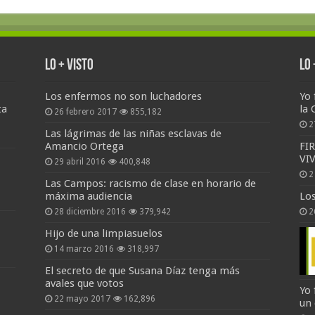
Lo + Visto
Lo
Los enfermos no son luchadores
Yo 
ta
la 
26 febrero 2017
855,182
2
Las lágrimas de las niñas esclavas de
Amancio Ortega
FI
VI
29 abril 2016
400,848
2
Las Campos: racismo de clase en horario de
máxima audiencia
Lo
28 diciembre 2016
379,942
2
Hijo de una limpiasuelos
14 marzo 2016
318,997
El secreto de que Susana Díaz tenga más
avales que votos
Yo 
22 mayo 2017
162,896
un