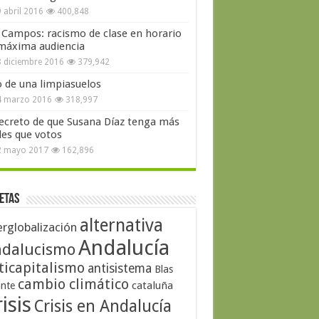
 abril 2016
400,848
 Campos: racismo de clase en horario
máxima audiencia
 diciembre 2016
379,942
o de una limpiasuelos
4 marzo 2016
318,997
secreto de que Susana Díaz tenga más
les que votos
2 mayo 2017
162,896
etas
alternativa
erglobalización
Andalucía
dalucismo
ticapitalismo
antisistema
Blas
cambio climático
cataluña
ante
isis
Crisis en Andalucía