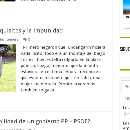
xquisitos y la impunidad
les
,
General
0
Primero negaron que Undangarín hiciera
Sigu
nada ilícito, todo era un montaje del Diego
Torres , hoy les falta colgarlo en la plaza
pública. Luego, negaron que la infanta
estuviera en el tema. Ahora reconocen
que estar estuvo pero que no sabía, una
mujer enamorada. Pronto la veremos
Po
también colgada ...
Ta
Los
26
bilidad de un gobierno PP – PSOE?
Las
Ama