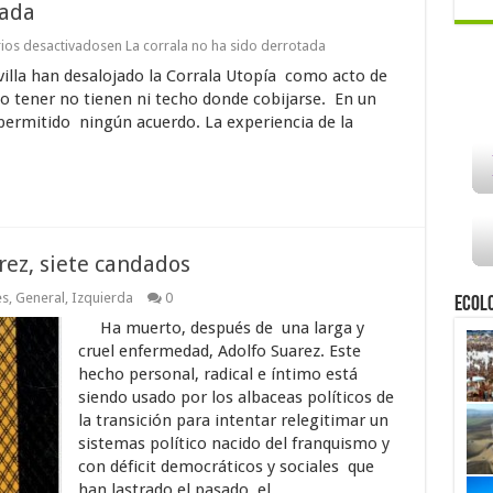
tada
ios desactivados
en La corrala no ha sido derrotada
evilla han desalojado la Corrala Utopía como acto de
o tener no tienen ni techo donde cobijarse. En un
permitido ningún acuerdo. La experiencia de la
rez, siete candados
es
,
General
,
Izquierda
0
Ecol
Ha muerto, después de una larga y
cruel enfermedad, Adolfo Suarez. Este
hecho personal, radical e íntimo está
siendo usado por los albaceas políticos de
la transición para intentar relegitimar un
sistemas político nacido del franquismo y
con déficit democráticos y sociales que
han lastrado el pasado, el ...