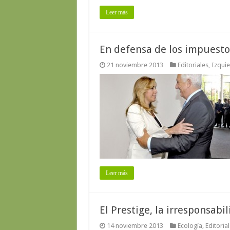
Leer más
En defensa de los impuesto
21 noviembre 2013
Editoriales
,
Izqui
Leer más
El Prestige, la irresponsabi
14 noviembre 2013
Ecología
,
Editoria