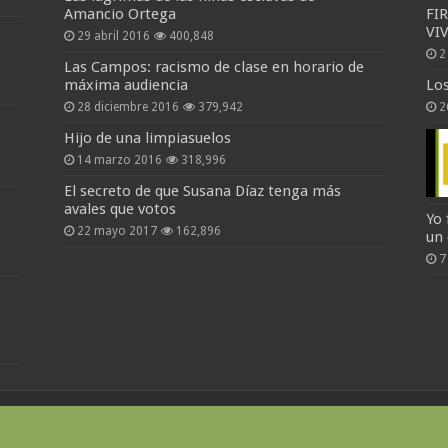
Amancio Ortega
FI
VI
29 abril 2016
400,848
2
Las Campos: racismo de clase en horario de
máxima audiencia
Lo
28 diciembre 2016
379,942
2
Hijo de una limpiasuelos
14 marzo 2016
318,996
El secreto de que Susana Díaz tenga más
avales que votos
Yo 
22 mayo 2017
162,896
un
7
cto