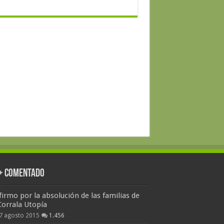
 + Comentado
firmo por la absolución de las familias de
Corrala Utopía
7 agosto 2015
1.456