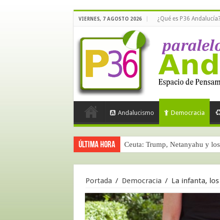
¿Qué es P36 Andalucía
VIERNES, 7 AGOSTO 2026
Andalucismo
Democracia
Última hora
Ceuta: Trump, Netanyahu y los 
Portada
/
Democracia
/
La infanta, lo