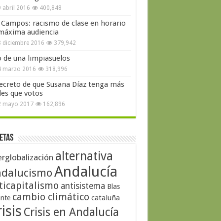
 abril 2016
400,848
 Campos: racismo de clase en horario
máxima audiencia
 diciembre 2016
379,942
o de una limpiasuelos
4 marzo 2016
318,996
secreto de que Susana Díaz tenga más
les que votos
2 mayo 2017
162,896
etas
alternativa
erglobalización
Andalucía
dalucismo
ticapitalismo
antisistema
Blas
cambio climático
cataluña
ante
isis
Crisis en Andalucía