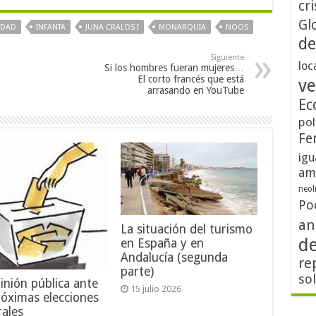
cri
Gl
IDAD
INFANTA
JUNA CRALOS I
MONARQUIA
NOOS
de
Siguiente
loc
Si los hombres fueran mujeres…
El corto francés que está
ve
arrasando en YouTube
Ec
pol
Fe
igu
am
neol
Po
an
La situación del turismo
d
en España y en
Andalucía (segunda
re
parte)
so
inión pública ante
15 julio 2026
róximas elecciones
rales