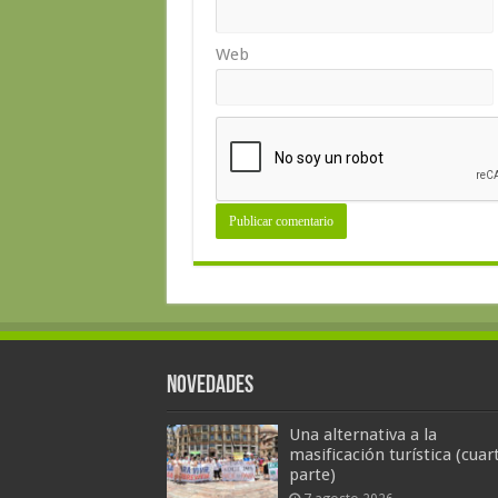
Web
Novedades
Una alternativa a la
masificación turística (cuar
parte)