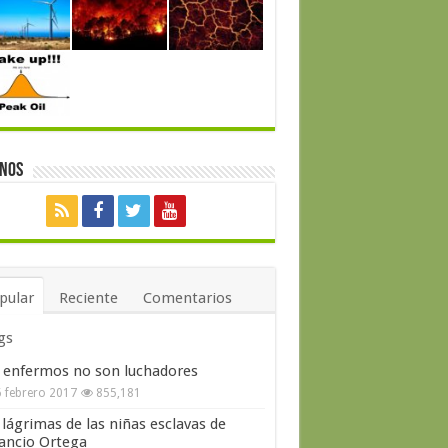
enos
pular
Reciente
Comentarios
gs
 enfermos no son luchadores
 febrero 2017
855,181
 lágrimas de las niñas esclavas de
ncio Ortega