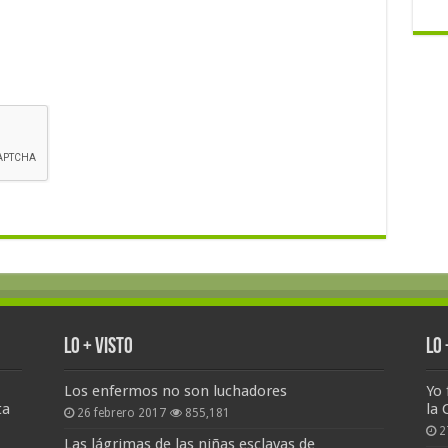
Lo + Visto
Lo
Los enfermos no son luchadores
Yo 
ta
la 
26 febrero 2017
855,181
2
Las lágrimas de las niñas esclavas de