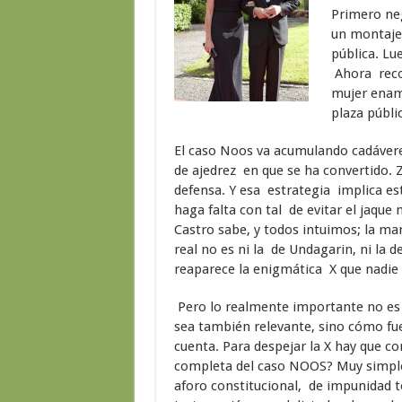
Primero neg
un montaje 
pública. Lu
Ahora reco
mujer enam
plaza públi
El caso Noos va acumulando cadáveres
de ajedrez en que se ha convertido. 
defensa. Y esa estrategia implica es
haga falta con tal de evitar el jaque
Castro sabe, y todos intuimos; la man
real no es ni la de Undagarin, ni la 
reaparece la enigmática X que nadie 
Pero lo realmente importante no es 
sea también relevante, sino cómo fue 
cuenta. Para despejar la X hay que c
completa del caso NOOS? Muy simple,
aforo constitucional, de impunidad 