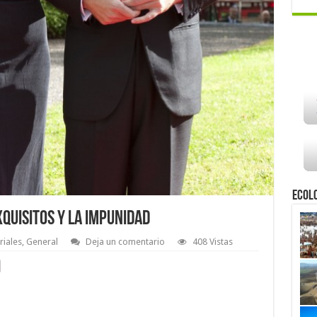
Ecol
xquisitos y la impunidad
riales
,
General
Deja un comentario
408 Vistas