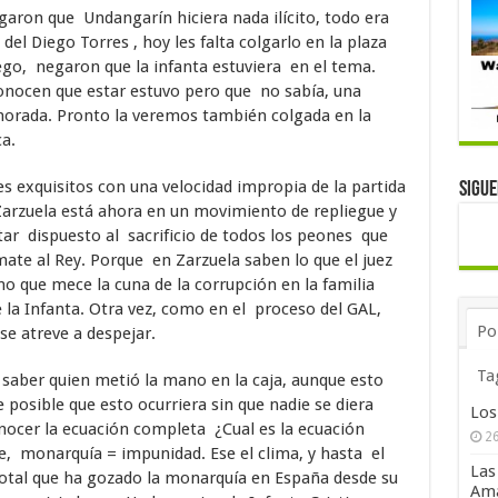
aron que Undangarín hiciera nada ilícito, todo era
del Diego Torres , hoy les falta colgarlo en la plaza
ego, negaron que la infanta estuviera en el tema.
nocen que estar estuvo pero que no sabía, una
orada. Pronto la veremos también colgada en la
ca.
 exquisitos con una velocidad impropia de la partida
Sigu
Zarzuela está ahora en un movimiento de repliegue y
tar dispuesto al sacrificio de todos los peones que
 mate al Rey. Porque en Zarzuela saben lo que el juez
o que mece la cuna de la corrupción en la familia
de la Infanta. Otra vez, como en el proceso del GAL,
Po
se atreve a despejar.
Ta
saber quien metió la mano en la caja, aunque esto
posible que esto ocurriera sin que nadie se diera
Los
onocer la ecuación completa ¿Cual es la ecuación
26
 monarquía = impunidad. Ese el clima, y hasta el
Las
total que ha gozado la monarquía en España desde su
Ama