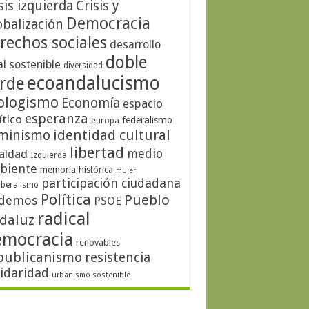
sis izquierda
Crisis y
Democracia
obalización
rechos sociales
desarrollo
doble
al sostenible
diversidad
ecoandalucismo
rde
ologismo
Economía
espacio
esperanza
ítico
federalismo
europa
identidad cultural
minismo
libertad
medio
aldad
Izquierda
biente
memoria histórica
mujer
participación ciudadana
iberalismo
Política
Pueblo
demos
PSOE
radical
daluz
emocracia
renovables
publicanismo
resistencia
lidaridad
urbanismo sostenible