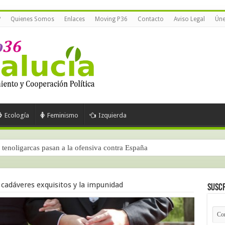
?
Quienes Somos
Enlaces
Moving P36
Contacto
Aviso Legal
Úne
Ecología
Feminismo
Izquierda
tenoligarcas pasan a la ofensiva contra España
s cadáveres exquisitos y la impunidad
Suscr