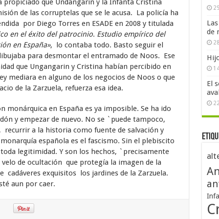
ha propiciado que Undangarin y la Infanta Cristina
29
sión de las corruptelas que se le acusa. La policía ha
Las
endida por Diego Torres en ESADE en 2008 y titulada
de 
co en el éxito del patrocinio
.
Estudio empírico del
28
ción en España»
, lo contaba todo. Basto seguir el
is dibujaba para desmontar el entramado de Noos. Ese
Hij
idad que Ungangarin y Cristina habían percibido en
1
Rey mediara en alguno de los negocios de Noos o que
El 
cio de la Zarzuela, refuerza esa idea.
ava
2
ión monárquica en España es ya imposible. Se ha ido
rdón y empezar de nuevo. No se `puede tampoco,
ecurrir a la historia como fuente de salvación y
Etiqu
a monarquía española es el fascismo. Sin el plebiscito
toda legitimidad. Y son los hechos, `precisamente
alt
 velo de ocultación que protegía la imagen de la
An
de cadáveres exquisitos los jardines de la Zarzuela.
an
té aun por caer.
Inf
Cr