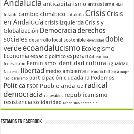
Andalucía
anticapitalismo
antisistema
Blas
Crisis
Crisis
cambio climático
cataluña
Infante
en Andalucía
crisis izquierda
Crisis y
Democracia
derechos
Globalización
doble
sociales
desarrollo local sostenible
diversidad
ecoandalucismo
verde
Ecologismo
Economía
esperanza
espacio político
europa
identidad cultural
Feminismo
igualdad
federalismo
libertad
medio ambiente
memoria histórica
Izquierda
mujer
participación ciudadana
Podemos
neoliberalismo
radical
Política
Pueblo andaluz
PSOE
democracia
republicanismo
renovables
resistencia
solidaridad
urbanismo sostenible
Estamos en Facebook