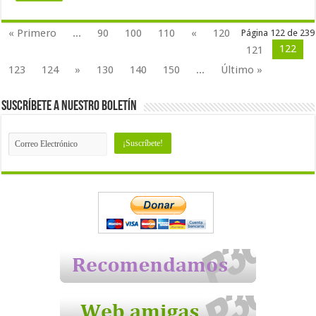
« Primero
...
90
100
110
«
120
Página 122 de 239
122
121
123
124
»
130
140
150
...
Último »
Suscríbete a nuestro Boletín