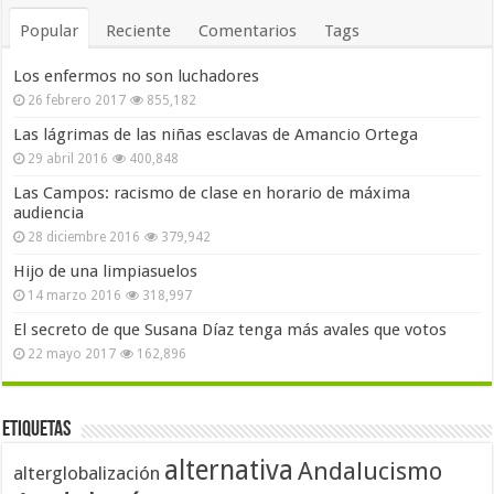
Popular
Reciente
Comentarios
Tags
Los enfermos no son luchadores
26 febrero 2017
855,182
Las lágrimas de las niñas esclavas de Amancio Ortega
29 abril 2016
400,848
Las Campos: racismo de clase en horario de máxima
audiencia
28 diciembre 2016
379,942
Hijo de una limpiasuelos
14 marzo 2016
318,997
El secreto de que Susana Díaz tenga más avales que votos
22 mayo 2017
162,896
Etiquetas
alternativa
Andalucismo
alterglobalización