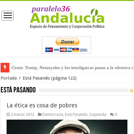
Ceuta: Trump, Netanyahu y los tenoligarcas pasan a la ofensiva 
La masificación turística (tercera parte)
Portada
/
Está Pasando
(página 122)
Está Pasando
La ética es cosa de pobres
2 marzo 2012
Democracia
,
Está Pasando
,
Izquierda
0