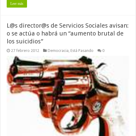
Leer más
L@s director@s de Servicios Sociales avisan:
o se actúa o habrá un “aumento brutal de
los suicidios”
27 febrero 2012
Democracia
,
Está Pasando
0