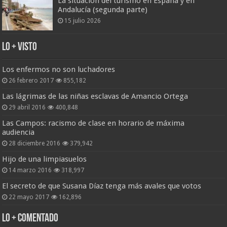
La situación del turismo en España y en
Andalucía (segunda parte)
15 julio 2026
Lo + Visto
Los enfermos no son luchadores
26 febrero 2017
855,182
Las lágrimas de las niñas esclavas de Amancio Ortega
29 abril 2016
400,848
Las Campos: racismo de clase en horario de máxima
audiencia
28 diciembre 2016
379,942
Hijo de una limpiasuelos
14 marzo 2016
318,997
El secreto de que Susana Díaz tenga más avales que votos
22 mayo 2017
162,896
Lo + Comentado