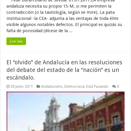
Fede Durán.Diario de Sevilla. 01.07.2011.LA empresa
andaluza necesita su propio 15-M, si me permiten la
contradicción (o la tautología, según se mire). La pata
institucional -la CEA- adjunta a las ventajas de toda élite
visible algunos notables defectos. El principal es quizás su
falta de porosidad (dícese de la ...
Leer más
El “olvido” de Andalucía en las resoluciones
del debate del estado de la “nación” es un
escándalo.
30 junio 2011
Andalucismo
,
Democracia
,
Está Pasando
0