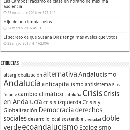
Las Campos: racismo de clase en horario de máxima
audiencia
28 diciembre 2016
379,942
Hijo de una limpiasuelos
14 marzo 2016
318,995
El secreto de que Susana Díaz tenga más avales que votos
22 mayo 2017
162,896
Etiquetas
alternativa
Andalucismo
alterglobalización
Andalucía
anticapitalismo
antisistema
Blas
Crisis
Crisis
cambio climático
cataluña
Infante
en Andalucía
crisis izquierda
Crisis y
Democracia
derechos
Globalización
doble
sociales
desarrollo local sostenible
diversidad
ecoandalucismo
verde
Ecologismo