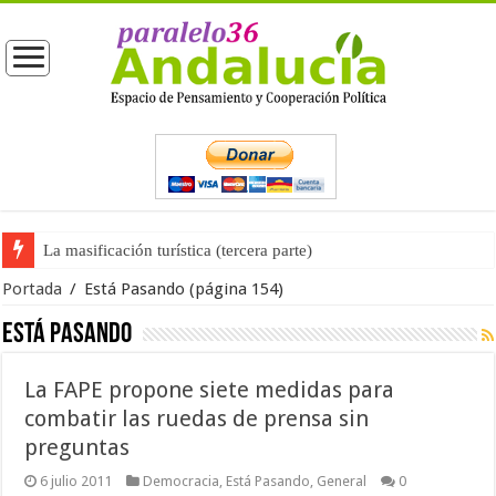
La masificación turística (tercera parte)
Portada
/
Está Pasando
(página 154)
Está Pasando
La FAPE propone siete medidas para
combatir las ruedas de prensa sin
preguntas
6 julio 2011
Democracia
,
Está Pasando
,
General
0