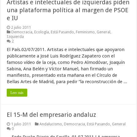
Artistas e intelectuales de izquierdas piden
una plataforma política al margen de PSOE
e IU
2 julio 2011
Democracia
,
Ecología
,
Está Pasando
,
Feminismo
,
General
,
Izquierda
2
El País.02/07/2011. Artistas e intelectuales que apoyaron
públicamente a José Luis Rodríguez Zapatero con el
famoso vídeo de la ceja, como Pedro Almodóvar, Joaquín
Sabina, Ana Belén y Víctor Manuel, han firmado un
manifiesto, presentado esta mañana en el Círculo de
Bellas Artes de Madrid, para pedir “la reconstrucción de ...
Leer más
El 15-M del empresario andaluz
1 julio 2011
Andalucismo
,
Democracia
,
Está Pasando
,
General
0