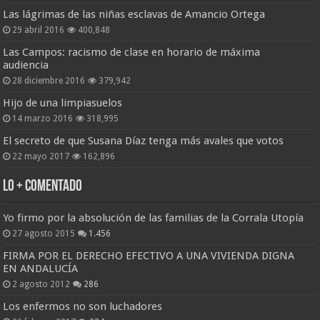
Las lágrimas de las niñas esclavas de Amancio Ortega
29 abril 2016
400,848
Las Campos: racismo de clase en horario de máxima
audiencia
28 diciembre 2016
379,942
Hijo de una limpiasuelos
14 marzo 2016
318,995
El secreto de que Susana Díaz tenga más avales que votos
22 mayo 2017
162,896
Lo + Comentado
Yo firmo por la absolución de las familias de la Corrala Utopía
27 agosto 2015
1.456
FIRMA POR EL DERECHO EFECTIVO A UNA VIVIENDA DIGNA
EN ANDALUCÍA
2 agosto 2012
286
Los enfermos no son luchadores