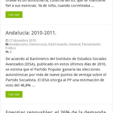
Uralde es un donostiarra, cosecha del 63, que se mantiene
fiel a sus esencias. Ya de niño, cuando correteaba ...
Leer más
Andalucía: 2010-2011.
27 diciembre 2010
Andalucismo
,
Democracia
,
Está Pasando
,
General
,
Pensamiento
Político
0
De acuerdo al Barómetro del Instituto de Estudios Sociales
Avanzados (IESA), publicado en estos últimos días de 2010,
se estima que el Partido Popular ganaría las elecciones
autonómicas por más de nueve puntos de ventaja sobre el
Partido Socialista. El IESA otorga al PP una estimación de
voto del 46,8% ...
Leer más
Energias renovables: el 36% de la demanda