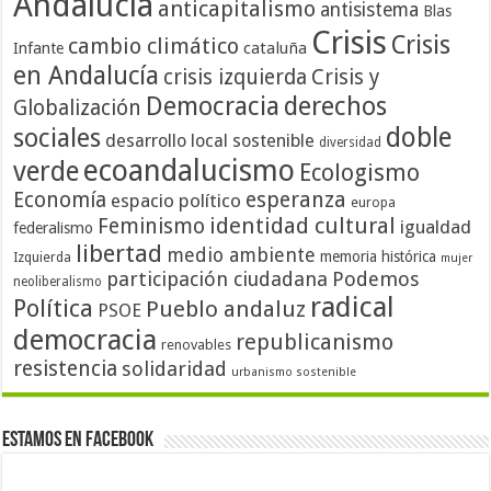
Andalucía
anticapitalismo
antisistema
Blas
Crisis
Crisis
cambio climático
cataluña
Infante
en Andalucía
crisis izquierda
Crisis y
Democracia
derechos
Globalización
doble
sociales
desarrollo local sostenible
diversidad
ecoandalucismo
verde
Ecologismo
Economía
esperanza
espacio político
europa
identidad cultural
Feminismo
igualdad
federalismo
libertad
medio ambiente
memoria histórica
Izquierda
mujer
participación ciudadana
Podemos
neoliberalismo
radical
Política
Pueblo andaluz
PSOE
democracia
republicanismo
renovables
resistencia
solidaridad
urbanismo sostenible
Estamos en Facebook