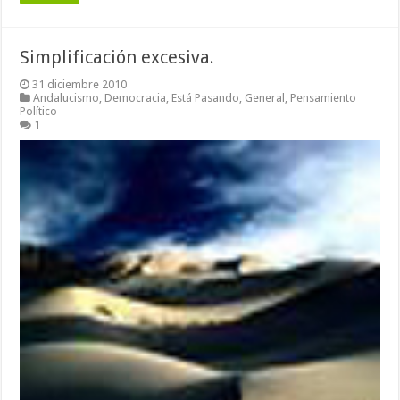
Simplificación excesiva.
31 diciembre 2010
Andalucismo
,
Democracia
,
Está Pasando
,
General
,
Pensamiento
Político
1