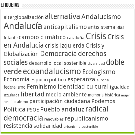
Etiquetas
alternativa
Andalucismo
alterglobalización
Andalucía
anticapitalismo
antisistema
Blas
Crisis
Crisis
cambio climático
cataluña
Infante
en Andalucía
crisis izquierda
Crisis y
Democracia
derechos
Globalización
doble
sociales
desarrollo local sostenible
diversidad
ecoandalucismo
verde
Ecologismo
Economía
esperanza
espacio político
europa
identidad cultural
Feminismo
igualdad
federalismo
libertad
medio ambiente
memoria histórica
Izquierda
mujer
participación ciudadana
Podemos
neoliberalismo
radical
Política
Pueblo andaluz
PSOE
democracia
republicanismo
renovables
resistencia
solidaridad
urbanismo sostenible