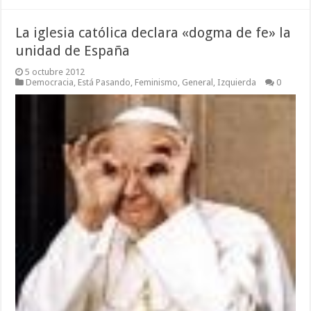
La iglesia católica declara «dogma de fe» la
unidad de España
5 octubre 2012
Democracia
,
Está Pasando
,
Feminismo
,
General
,
Izquierda
0