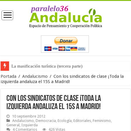
La masificación turística (tercera parte)
La opinión pública ante las próximas elecciones generales
Portada
/
Andalucismo
/
Con los sindicatos de clase ¡Toda la
izquierda andaluza el 15S a Madrid!
Con los sindicatos de clase ¡Toda la
izquierda andaluza el 15S a Madrid!
10 septiembre 2012
Andalucismo
,
Democracia
,
Ecología
,
Editoriales
,
Feminismo
,
General
,
Izquierda
4 Comentarios
426 Vistas