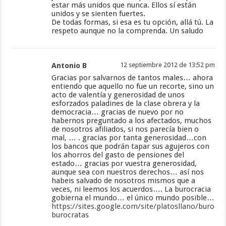
estar más unidos que nunca. Ellos sí están
unidos y se sienten fuertes.
De todas formas, si esa es tu opción, allá tú. La
respeto aunque no la comprenda. Un saludo
Antonio B
12 septiembre 2012 de 13:52 pm
Gracias por salvarnos de tantos males… ahora
entiendo que aquello no fue un recorte, sino un
acto de valentía y generosidad de unos
esforzados paladines de la clase obrera y la
democracia… gracias de nuevo por no
habernos preguntado a los afectados, muchos
de nosotros afiliados, si nos parecía bien o
mal, … . gracias por tanta generosidad…con
los bancos que podrán tapar sus agujeros con
los ahorros del gasto de pensiones del
estado… gracias por vuestra generosidad,
aunque sea con nuestros derechos… así nos
habeis salvado de nosotros mismos que a
veces, ni leemos los acuerdos…. La burocracia
gobierna el mundo… el único mundo posible…
https://sites.google.com/site/platosllano/burocra
burocratas