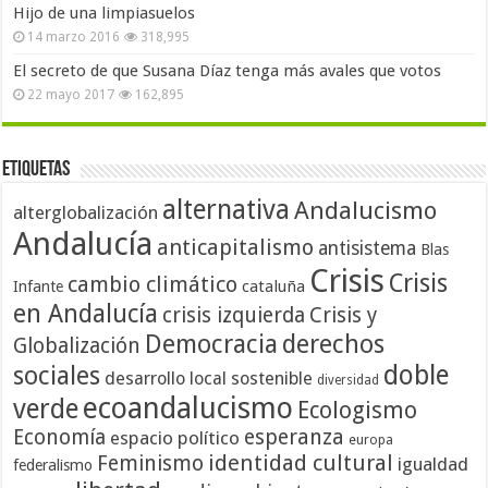
Hijo de una limpiasuelos
14 marzo 2016
318,995
El secreto de que Susana Díaz tenga más avales que votos
22 mayo 2017
162,895
Etiquetas
alternativa
Andalucismo
alterglobalización
Andalucía
anticapitalismo
antisistema
Blas
Crisis
Crisis
cambio climático
cataluña
Infante
en Andalucía
crisis izquierda
Crisis y
Democracia
derechos
Globalización
doble
sociales
desarrollo local sostenible
diversidad
ecoandalucismo
verde
Ecologismo
Economía
esperanza
espacio político
europa
identidad cultural
Feminismo
igualdad
federalismo