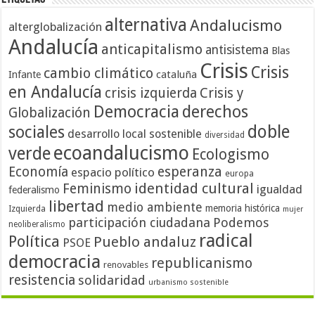
alternativa
Andalucismo
alterglobalización
Andalucía
anticapitalismo
antisistema
Blas
Crisis
Crisis
cambio climático
cataluña
Infante
en Andalucía
crisis izquierda
Crisis y
Democracia
derechos
Globalización
doble
sociales
desarrollo local sostenible
diversidad
ecoandalucismo
verde
Ecologismo
Economía
esperanza
espacio político
europa
identidad cultural
Feminismo
igualdad
federalismo
libertad
medio ambiente
memoria histórica
Izquierda
mujer
participación ciudadana
Podemos
neoliberalismo
radical
Política
Pueblo andaluz
PSOE
democracia
republicanismo
renovables
resistencia
solidaridad
urbanismo sostenible