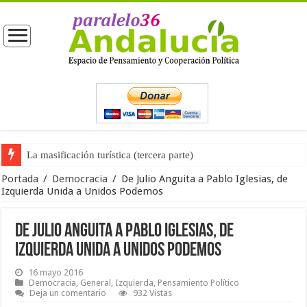
La masificación turística (tercera parte)
La opinión pública ante las próximas elecciones generales
Portada
/
Democracia
/
De Julio Anguita a Pablo Iglesias, de
Izquierda Unida a Unidos Podemos
De Julio Anguita a Pablo Iglesias, de
Izquierda Unida a Unidos Podemos
16 mayo 2016
Democracia
,
General
,
Izquierda
,
Pensamiento Político
Deja un comentario
932 Vistas