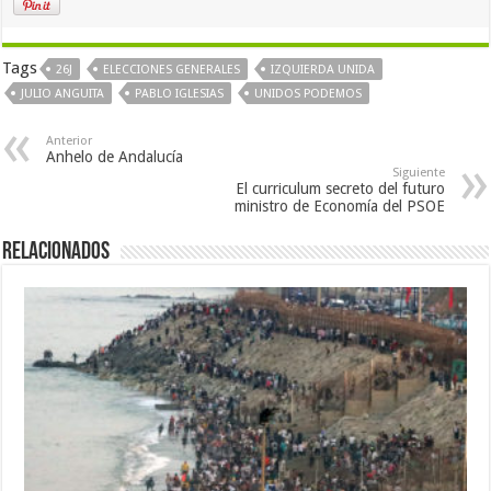
Tags
26J
ELECCIONES GENERALES
IZQUIERDA UNIDA
JULIO ANGUITA
PABLO IGLESIAS
UNIDOS PODEMOS
Anterior
Anhelo de Andalucía
Siguiente
El curriculum secreto del futuro
ministro de Economía del PSOE
Relacionados