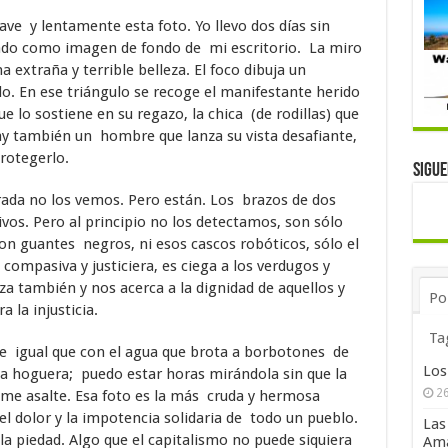
uave y lentamente esta foto. Yo llevo dos días sin
ado como imagen de fondo de mi escritorio. La miro
a extraña y terrible belleza. El foco dibuja un
o. En ese triángulo se recoge el manifestante herido
 lo sostiene en su regazo, la chica (de rodillas) que
ay también un hombre que lanza su vista desafiante,
rotegerlo.
Sigu
ada no los vemos. Pero están. Los brazos de dos
vos. Pero al principio no los detectamos, son sólo
n guantes negros, ni esos cascos robóticos, sólo el
ompasiva y justiciera, es ciega a los verdugos y
eza también y nos acerca a la dignidad de aquellos y
Po
a la injusticia.
Ta
 igual que con el agua que brota a borbotones de
Los
na hoguera; puedo estar horas mirándola sin que la
26
 me asalte. Esa foto es la más cruda y hermosa
el dolor y la impotencia solidaria de todo un pueblo.
Las
 la piedad. Algo que el capitalismo no puede siquiera
Ama