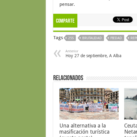
pensar.
Comparte
Tags
25S
BRUTALIDAD
PIEDAD
REP
Anterior
Hoy 27 de septiembre, A Alba
Relacionados
Una alternativa a la
Ceut
masificación turística
Neta