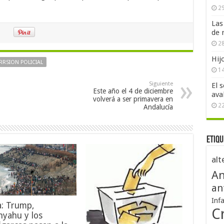
29
Las
de 
28
Hij
RRSION POLICIAL
1
Siguiente
El 
Este año el 4 de diciembre
ava
volverá a ser primavera en
2
Andalucía
Etiqu
alt
An
an
Inf
a: Trump,
Cr
nyahu y los