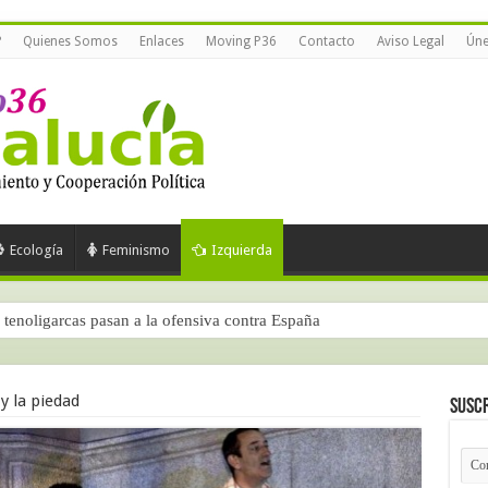
?
Quienes Somos
Enlaces
Moving P36
Contacto
Aviso Legal
Úne
Ecología
Feminismo
Izquierda
tenoligarcas pasan a la ofensiva contra España
y la piedad
Suscr