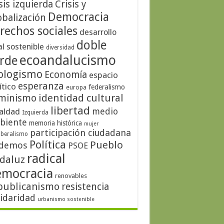
sis izquierda
Crisis y
Democracia
obalización
rechos sociales
desarrollo
doble
al sostenible
diversidad
ecoandalucismo
rde
ologismo
Economía
espacio
esperanza
ítico
federalismo
europa
identidad cultural
minismo
libertad
medio
aldad
Izquierda
biente
memoria histórica
mujer
participación ciudadana
iberalismo
Política
Pueblo
demos
PSOE
radical
daluz
emocracia
renovables
publicanismo
resistencia
lidaridad
urbanismo sostenible