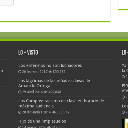
Lo + Visto
Lo
Los enfermos no son luchadores
Yo 
ta
la 
26 febrero 2017
855,181
2
Las lágrimas de las niñas esclavas de
Amancio Ortega
FI
VI
29 abril 2016
400,848
2
Las Campos: racismo de clase en horario de
máxima audiencia
Lo
28 diciembre 2016
379,942
2
Hijo de una limpiasuelos
14 marzo 2016
318,996