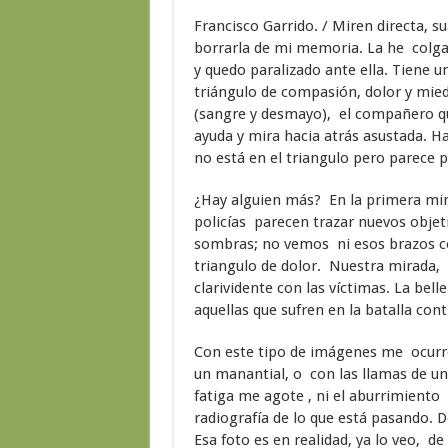
Francisco Garrido. / Miren directa, s
borrarla de mi memoria. La he colg
y quedo paralizado ante ella. Tiene un
triángulo de compasión, dolor y mied
(sangre y desmayo), el compañero que
ayuda y mira hacia atrás asustada. H
no está en el triangulo pero parece p
¿Hay alguien más? En la primera mir
policías parecen trazar nuevos objeti
sombras; no vemos ni esos brazos co
triangulo de dolor. Nuestra mirada, c
clarividente con las víctimas. La bell
aquellas que sufren en la batalla contr
Con este tipo de imágenes me ocurre
un manantial, o con las llamas de u
fatiga me agote , ni el aburrimiento
radiografía de lo que está pasando. D
Esa foto es en realidad, ya lo veo, de