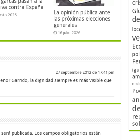
igarcas pasan a la
cri
iva contra España
Gl
La opinión pública ante
osto 2026
de
las próximas elecciones
generales
loc
16 julio 2026
ve
Ec
pol
Fe
igu
27 septiembre 2012 de 17:41 pm
am
señor Garrido, la dignidad siempre es más visible que
neol
Po
an
d
re
so
 será publicada.
Los campos obligatorios están