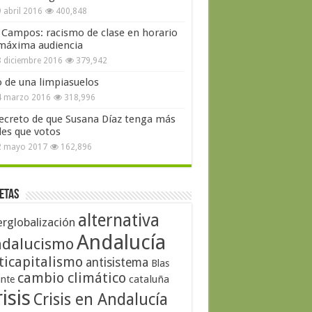
 abril 2016
400,848
 Campos: racismo de clase en horario
máxima audiencia
 diciembre 2016
379,942
o de una limpiasuelos
4 marzo 2016
318,996
secreto de que Susana Díaz tenga más
les que votos
2 mayo 2017
162,896
etas
alternativa
erglobalización
Andalucía
dalucismo
ticapitalismo
antisistema
Blas
cambio climático
cataluña
ante
isis
Crisis en Andalucía