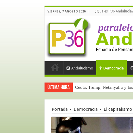
¿Qué es P36 Andalucía
VIERNES, 7 AGOSTO 2026
Andalucismo
Democracia
Última hora
Ceuta: Trump, Netanyahu y los 
Portada
/
Democracia
/
El capitalismo 