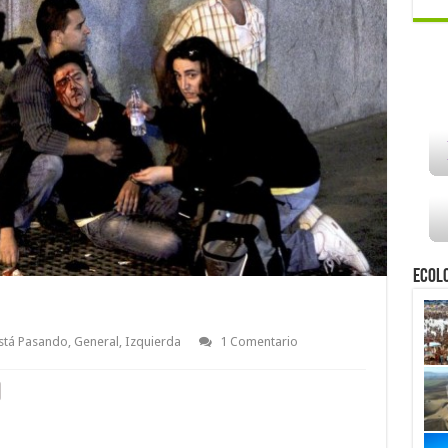
Ecol
stá Pasando
,
General
,
Izquierda
1 Comentario