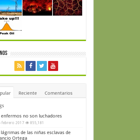
enos
pular
Reciente
Comentarios
gs
 enfermos no son luchadores
 febrero 2017
855,181
 lágrimas de las niñas esclavas de
ncio Ortega