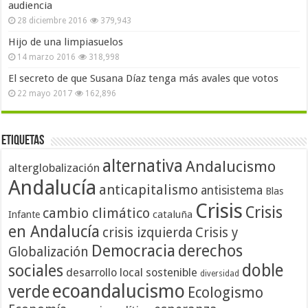
audiencia
28 diciembre 2016
379,943
Hijo de una limpiasuelos
14 marzo 2016
318,998
El secreto de que Susana Díaz tenga más avales que votos
22 mayo 2017
162,896
Etiquetas
alternativa
Andalucismo
alterglobalización
Andalucía
anticapitalismo
antisistema
Blas
Crisis
Crisis
cambio climático
cataluña
Infante
en Andalucía
crisis izquierda
Crisis y
Democracia
derechos
Globalización
doble
sociales
desarrollo local sostenible
diversidad
ecoandalucismo
verde
Ecologismo