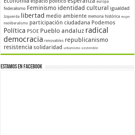
Economía
esperanza
espacio político
europa
identidad cultural
Feminismo
igualdad
federalismo
libertad
medio ambiente
memoria histórica
Izquierda
mujer
participación ciudadana
Podemos
neoliberalismo
radical
Política
Pueblo andaluz
PSOE
democracia
republicanismo
renovables
resistencia
solidaridad
urbanismo sostenible
Estamos en Facebook