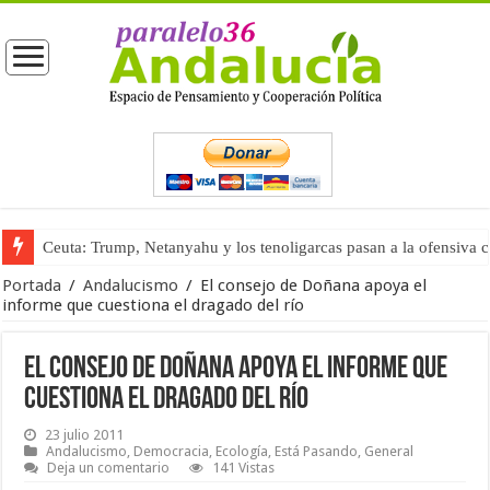
Ceuta: Trump, Netanyahu y los tenoligarcas pasan a la ofensiva 
La masificación turística (tercera parte)
Portada
/
Andalucismo
/
El consejo de Doñana apoya el
informe que cuestiona el dragado del río
El consejo de Doñana apoya el informe que
cuestiona el dragado del río
23 julio 2011
Andalucismo
,
Democracia
,
Ecología
,
Está Pasando
,
General
Deja un comentario
141 Vistas