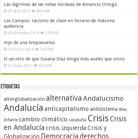
Las lágrimas de las niñas esclavas de Amancio Ortega
29 abril 2016
400,848
Las Campos: racismo de clase en horario de máxima
audiencia
28 diciembre 2016
379,943
Hijo de una limpiasuelos
14 marzo 2016
318,998
El secreto de que Susana Díaz tenga más avales que votos
22 mayo 2017
162,896
Etiquetas
alternativa
Andalucismo
alterglobalización
Andalucía
anticapitalismo
antisistema
Blas
Crisis
Crisis
cambio climático
cataluña
Infante
en Andalucía
crisis izquierda
Crisis y
Democracia
derechos
Globalización