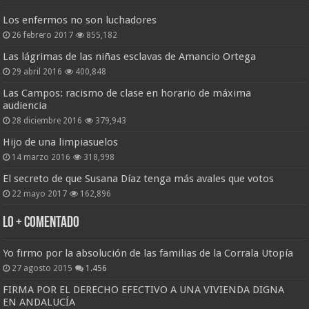
Los enfermos no son luchadores
26 febrero 2017
855,182
Las lágrimas de las niñas esclavas de Amancio Ortega
29 abril 2016
400,848
Las Campos: racismo de clase en horario de máxima
audiencia
28 diciembre 2016
379,943
Hijo de una limpiasuelos
14 marzo 2016
318,998
El secreto de que Susana Díaz tenga más avales que votos
22 mayo 2017
162,896
Lo + Comentado
Yo firmo por la absolución de las familias de la Corrala Utopía
27 agosto 2015
1.456
FIRMA POR EL DERECHO EFECTIVO A UNA VIVIENDA DIGNA
EN ANDALUCÍA