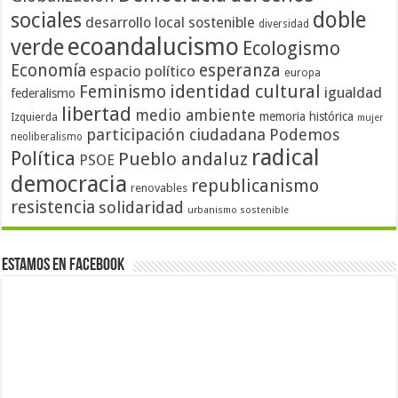
doble
sociales
desarrollo local sostenible
diversidad
ecoandalucismo
verde
Ecologismo
Economía
esperanza
espacio político
europa
identidad cultural
Feminismo
igualdad
federalismo
libertad
medio ambiente
memoria histórica
Izquierda
mujer
participación ciudadana
Podemos
neoliberalismo
radical
Política
Pueblo andaluz
PSOE
democracia
republicanismo
renovables
resistencia
solidaridad
urbanismo sostenible
Estamos en Facebook