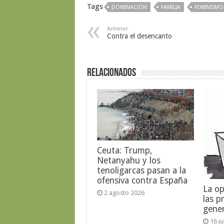
Tags
DOMINACIÓN
FAMILIA
FEMINISMO
Anterior
Contra el desencanto
Relacionados
Ceuta: Trump,
Netanyahu y los
tenoligarcas pasan a la
ofensiva contra España
La op
2 agosto 2026
las p
gene
16 j