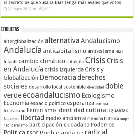
El secreto de que Susana Díaz tenga más avales que votos
22 mayo 2017
162,899
Etiquetas
alternativa
Andalucismo
alterglobalización
Andalucía
anticapitalismo
antisistema
Blas
Crisis
Crisis
cambio climático
cataluña
Infante
en Andalucía
crisis izquierda
Crisis y
Democracia
derechos
Globalización
doble
sociales
desarrollo local sostenible
diversidad
ecoandalucismo
verde
Ecologismo
Economía
esperanza
espacio político
europa
identidad cultural
Feminismo
igualdad
federalismo
libertad
medio ambiente
memoria histórica
Izquierda
mujer
participación ciudadana
Podemos
neoliberalismo
radical
Política
Pueblo andaluz
PSOE