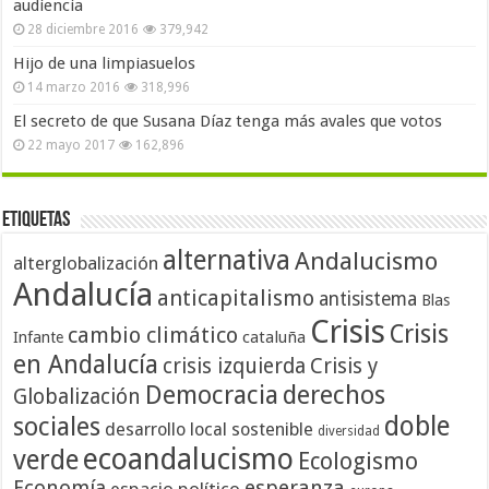
audiencia
28 diciembre 2016
379,942
Hijo de una limpiasuelos
14 marzo 2016
318,996
El secreto de que Susana Díaz tenga más avales que votos
22 mayo 2017
162,896
Etiquetas
alternativa
Andalucismo
alterglobalización
Andalucía
anticapitalismo
antisistema
Blas
Crisis
Crisis
cambio climático
cataluña
Infante
en Andalucía
crisis izquierda
Crisis y
Democracia
derechos
Globalización
doble
sociales
desarrollo local sostenible
diversidad
ecoandalucismo
verde
Ecologismo
Economía
esperanza