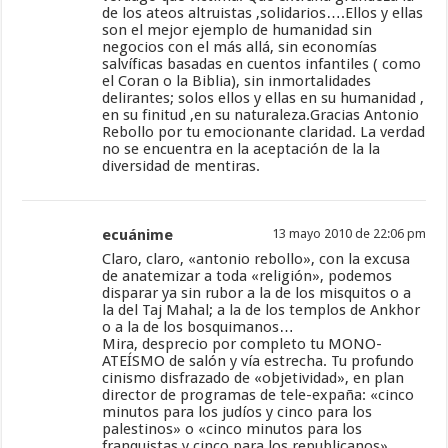
de los ateos altruistas ,solidarios….Ellos y ellas
son el mejor ejemplo de humanidad sin
negocios con el más allá, sin economías
salvíficas basadas en cuentos infantiles ( como
el Coran o la Biblia), sin inmortalidades
delirantes; solos ellos y ellas en su humanidad ,
en su finitud ,en su naturaleza.Gracias Antonio
Rebollo por tu emocionante claridad. La verdad
no se encuentra en la aceptación de la la
diversidad de mentiras.
ecuánime
13 mayo 2010 de 22:06 pm
Claro, claro, «antonio rebollo», con la excusa
de anatemizar a toda «religión», podemos
disparar ya sin rubor a la de los misquitos o a
la del Taj Mahal; a la de los templos de Ankhor
o a la de los bosquimanos…
Mira, desprecio por completo tu MONO-
ATEÍSMO de salón y vía estrecha. Tu profundo
cinismo disfrazado de «objetividad», en plan
director de programas de tele-expaña: «cinco
minutos para los judíos y cinco para los
palestinos» o «cinco minutos para los
franquistas y cinco para los republicanos».