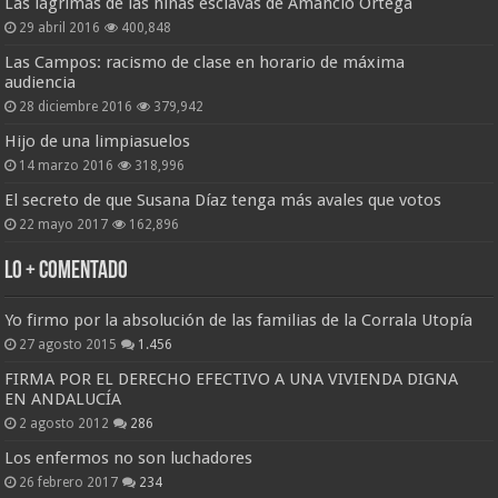
Las lágrimas de las niñas esclavas de Amancio Ortega
29 abril 2016
400,848
Las Campos: racismo de clase en horario de máxima
audiencia
28 diciembre 2016
379,942
Hijo de una limpiasuelos
14 marzo 2016
318,996
El secreto de que Susana Díaz tenga más avales que votos
22 mayo 2017
162,896
Lo + Comentado
Yo firmo por la absolución de las familias de la Corrala Utopía
27 agosto 2015
1.456
FIRMA POR EL DERECHO EFECTIVO A UNA VIVIENDA DIGNA
EN ANDALUCÍA
2 agosto 2012
286
Los enfermos no son luchadores
26 febrero 2017
234