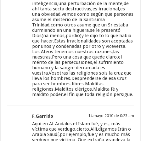
inteligencia,una perturbación de la mente,de
ahí tanta secta destructivas,es irracional,es
una obviedad,vemos como según que personas
asume el misterio de la Santisima
Trinidad,como otros asume que un Sr.estaba
durmiendo en una higuera,se le presentó
Dios(ná menos,pordió)y le dijo tó lo que había
que hacer.Estas irracionalidades son aceptadas
por unos y condenadas por otro y viceversa.
Los Ateos tenemos nuestras razones,las
nuestras.Pero una cosa que quede claro,el
mérito de las persecusiones,el sufrimiento
humano y la sangre derramada es
vuestra.Vosotras las religiones sois la cruz que
lleva los hombres.Desprenderse de esa Cruz
para ser hombres libres.Malditas
religiones.Malditos clérigos.Maldita fé y
maldito poder,el fín que toda religión persigue.
F.Garrido
14 mayo 2010 de 0:23 am
Aquí en Al-Andalus el Islam fué, y es, más
víctima que verdugo,cierto.Alli,digamos Irán o
Arabia Saudí,por ejemplo,fue y es mucho más
verdugo que víctima. Que extraña grandeza la