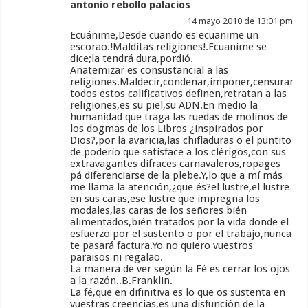
antonio rebollo palacios
14 mayo 2010 de 13:01 pm
Ecuánime,Desde cuando es ecuanime un
escorao.!Malditas religiones!.Ecuanime se
dice;la tendrá dura,pordió.
Anatemizar es consustancial a las
religiones.Maldecir,condenar,imponer,censurar,r
todos estos calificativos definen,retratan a las
religiones,es su piel,su ADN.En medio la
humanidad que traga las ruedas de molinos de
los dogmas de los Libros ¿inspirados por
Dios?,por la avaricia,las chifladuras o el puntito
de poderío que satisface a los clérigos,con sus
extravagantes difraces carnavaleros,ropages
pá diferenciarse de la plebe.Y,lo que a mí más
me llama la atención,¿que és?el lustre,el lustre
en sus caras,ese lustre que impregna los
modales,las caras de los señores bién
alimentados,bién tratados por la vida donde el
esfuerzo por el sustento o por el trabajo,nunca
te pasará factura.Yo no quiero vuestros
paraisos ni regalao.
La manera de ver según la Fé es cerrar los ojos
a la razón..B.Franklin.
La fé,que en difinitiva es lo que os sustenta en
vuestras creencias,es una disfunción de la