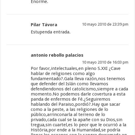
Enorme.
Pilar Távora
10 mayo 2010 de 23:39 pm
Estupenda entrada.
antonio rebollo palacios
10 mayo 2010 de 16:03 pm
Por favor,intelectuales,en pleno S.XXI ¿Cave
hablar de religiones como algo
fundamentado?.Gala lleva razón,nos tenemos
que defender del Islán como llevamos
defendiendonos del catolicismo,siempre a cada
momento.No podemos darle covertura a esta
panda de enfermos de Fé.¿Seguiremos
hablando del Paraiso,pordió?.Hay que sacar
como a la peste, a las religiones de lo
público,arrinconarla al terreno de lo
privado,cada cual se la apañe con su Dios,sin
tregua,sin cuartel,es lo peor que le ocurrió a la
História,por ende a la Humanidad,se podría
llenar los oceanos con la sangre derramada en