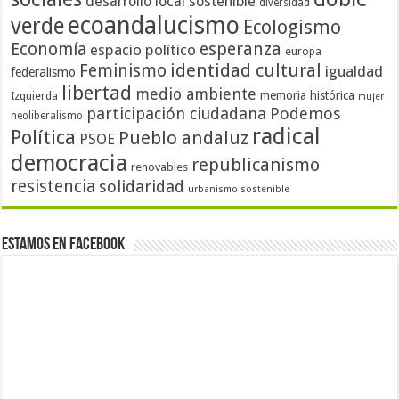
desarrollo local sostenible
diversidad
ecoandalucismo
verde
Ecologismo
Economía
esperanza
espacio político
europa
identidad cultural
Feminismo
igualdad
federalismo
libertad
medio ambiente
memoria histórica
Izquierda
mujer
participación ciudadana
Podemos
neoliberalismo
radical
Política
Pueblo andaluz
PSOE
democracia
republicanismo
renovables
resistencia
solidaridad
urbanismo sostenible
Estamos en Facebook