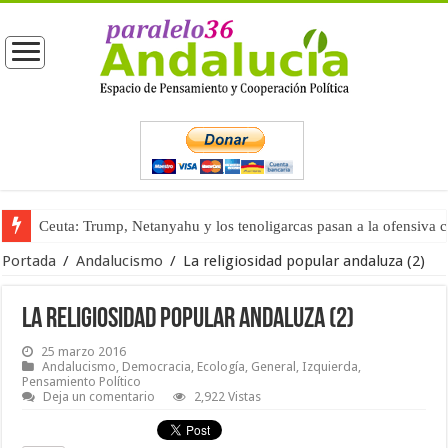
Ceuta: Trump, Netanyahu y los tenoligarcas pasan a la ofensiva 
La masificación turística (tercera parte)
Portada
/
Andalucismo
/
La religiosidad popular andaluza (2)
La religiosidad popular andaluza (2)
25 marzo 2016
Andalucismo
,
Democracia
,
Ecología
,
General
,
Izquierda
,
Pensamiento Político
Deja un comentario
2,922 Vistas