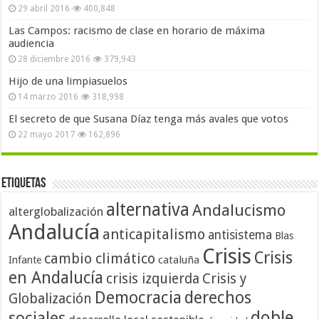
29 abril 2016
400,848
Las Campos: racismo de clase en horario de máxima
audiencia
28 diciembre 2016
379,943
Hijo de una limpiasuelos
14 marzo 2016
318,998
El secreto de que Susana Díaz tenga más avales que votos
22 mayo 2017
162,896
Etiquetas
alternativa
Andalucismo
alterglobalización
Andalucía
anticapitalismo
antisistema
Blas
Crisis
Crisis
cambio climático
cataluña
Infante
en Andalucía
crisis izquierda
Crisis y
Democracia
derechos
Globalización
doble
sociales