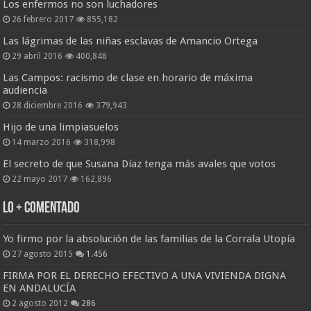
Los enfermos no son luchadores
26 febrero 2017
855,182
Las lágrimas de las niñas esclavas de Amancio Ortega
29 abril 2016
400,848
Las Campos: racismo de clase en horario de máxima
audiencia
28 diciembre 2016
379,943
Hijo de una limpiasuelos
14 marzo 2016
318,998
El secreto de que Susana Díaz tenga más avales que votos
22 mayo 2017
162,896
Lo + Comentado
Yo firmo por la absolución de las familias de la Corrala Utopía
27 agosto 2015
1.456
FIRMA POR EL DERECHO EFECTIVO A UNA VIVIENDA DIGNA
EN ANDALUCÍA
2 agosto 2012
286