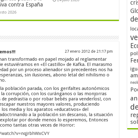
cri
iva contra España
Gl
osto 2026
de
loc
ve
Ec
emos!!!
27 enero 2012 de 21:17 pm
pol
han transformado en papel mojado al reglamentar
Fe
ie estuviéramos en «El castillo» de Kafka. El marasmo
igu
iedad por un proceso alienador sin precedentes nos ha
am
speranzas, sin ilusiones, abono letal del nihilismo o
mo.
neol
la población parada, con los gerifaltes autonómicos
Po
 la corrupción, con los curánganos o las monjorras
an
 de pedrastia o por robar bebés para venderlos!, con
escapar nuestros mayores valores, produciendo
d
n los media y los aparatos «educativos» del
re
adoctrinando a la población sin descanso, la situación
e explotar por donde menos lo esperemos, Entonces
so
 como tantas otras veces de Horror:
m/watch?v=nqJrbhWxCVY