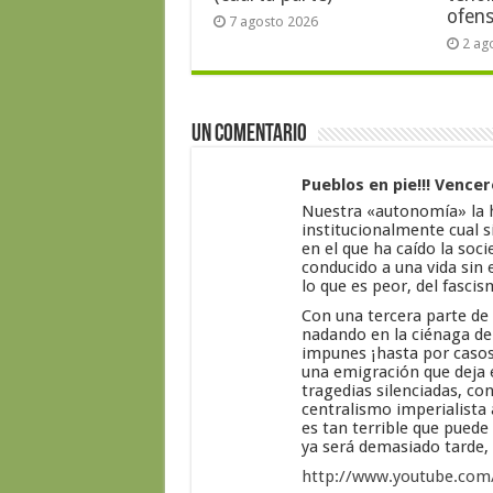
ofens
7 agosto 2026
2 ag
Un comentario
Pueblos en pie!!! Vencer
Nuestra «autonomía» la 
institucionalmente cual s
en el que ha caído la soc
conducido a una vida sin e
lo que es peor, del fascis
Con una tercera parte de 
nadando en la ciénaga de
impunes ¡hasta por casos
una emigración que deja 
tragedias silenciadas, co
centralismo imperialista 
es tan terrible que pued
ya será demasiado tarde,
http://www.youtube.co