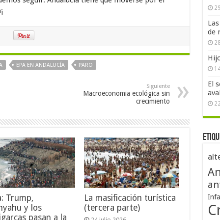
demos seguir. Andalucía tiene que moverse por el
29
¡
Las
de 
28
Hij
A
EPA EN ANDALUCÍA
PARO
1
El 
Siguiente
ava
Macroeconomia ecológica sin
crecimiento
2
Etiqu
alt
An
an
Inf
a: Trump,
La masificación turística
Cr
nyahu y los
(tercera parte)
igarcas pasan a la
24 julio 2026