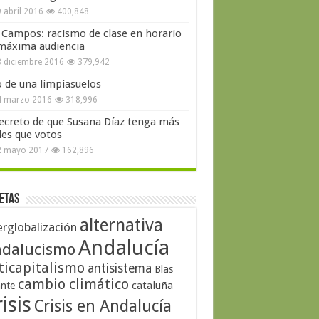
 abril 2016
400,848
 Campos: racismo de clase en horario
máxima audiencia
 diciembre 2016
379,942
o de una limpiasuelos
4 marzo 2016
318,996
secreto de que Susana Díaz tenga más
les que votos
2 mayo 2017
162,896
etas
alternativa
erglobalización
Andalucía
dalucismo
ticapitalismo
antisistema
Blas
cambio climático
cataluña
ante
isis
Crisis en Andalucía