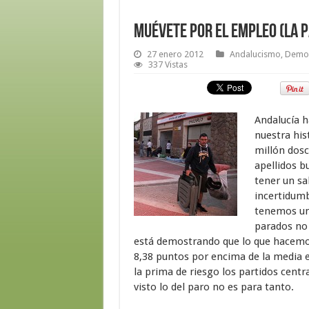
Muévete por el empleo (la p
27 enero 2012
Andalucismo
,
Democ
337 Vistas
Andalucía h
nuestra his
millón dosc
apellidos b
tener un sa
incertidumb
tenemos un
parados no 
está demostrando que lo que hacemos 
8,38 puntos por encima de la media 
la prima de riesgo los partidos centr
visto lo del paro no es para tanto.