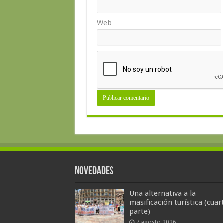
Web
Novedades
Una alternativa a la
masificación turística (cuar
parte)
7 agosto 2026