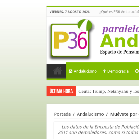
¿Qué es P36 Andalucía
VIERNES, 7 AGOSTO 2026
Andalucismo
Democracia
Última hora
Ceuta: Trump, Netanyahu y los 
Portada
/
Andalucismo
/
Muévete por e
Los datos de la Encuesta de Població
2011 son demoledores: como si todos l