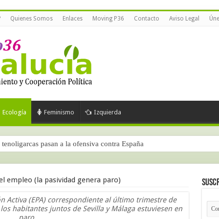
?
Quienes Somos
Enlaces
Moving P36
Contacto
Aviso Legal
Úne
Ecología
Feminismo
Izquierda
tenoligarcas pasan a la ofensiva contra España
l empleo (la pasividad genera paro)
Suscr
n Activa (EPA) correspondiente al último trimestre de
os habitantes juntos de Sevilla y Málaga estuviesen en
paro.