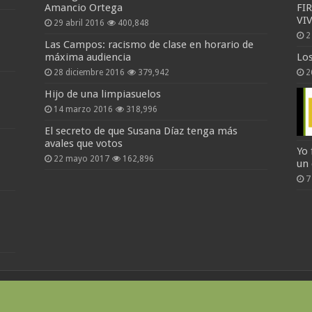
Amancio Ortega
FI
VI
29 abril 2016
400,848
2
Las Campos: racismo de clase en horario de
máxima audiencia
Lo
28 diciembre 2016
379,942
2
Hijo de una limpiasuelos
14 marzo 2016
318,996
El secreto de que Susana Díaz tenga más
avales que votos
Yo 
22 mayo 2017
162,896
un
7
cto