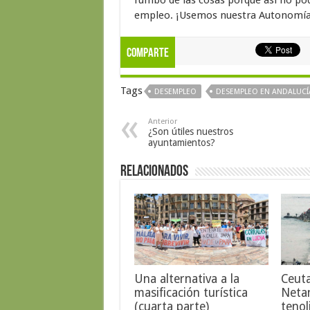
rumbo de las cosas porque así no po
empleo. ¡Usemos nuestra Autonomía
Comparte
Tags
DESEMPLEO
DESEMPLEO EN ANDALUCÍ
Anterior
¿Son útiles nuestros
ayuntamientos?
Relacionados
Una alternativa a la
Ceut
masificación turística
Neta
(cuarta parte)
tenol