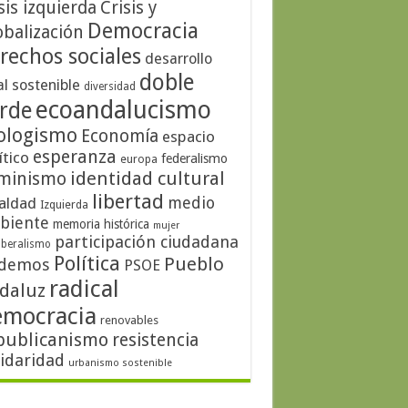
sis izquierda
Crisis y
Democracia
obalización
rechos sociales
desarrollo
doble
al sostenible
diversidad
ecoandalucismo
rde
ologismo
Economía
espacio
esperanza
ítico
federalismo
europa
identidad cultural
minismo
libertad
medio
aldad
Izquierda
biente
memoria histórica
mujer
participación ciudadana
iberalismo
Política
Pueblo
demos
PSOE
radical
daluz
emocracia
renovables
publicanismo
resistencia
lidaridad
urbanismo sostenible