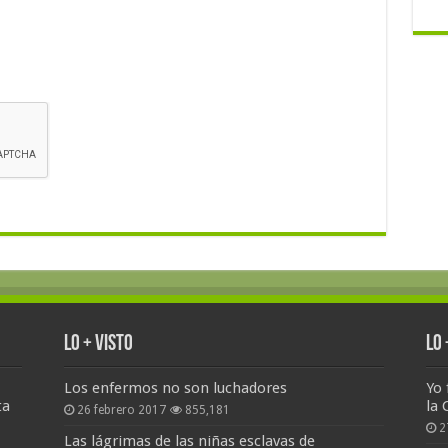
Lo + Visto
Lo
Los enfermos no son luchadores
Yo 
ta
la 
26 febrero 2017
855,181
2
Las lágrimas de las niñas esclavas de