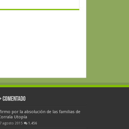
 + Comentado
firmo por la absolución de las familias de
Corrala Utopía
7 agosto 2015
1.456