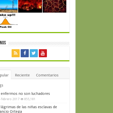
enos
pular
Reciente
Comentarios
gs
 enfermos no son luchadores
 febrero 2017
855,181
 lágrimas de las niñas esclavas de
ncio Ortega