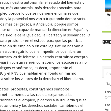
cia, nuestra autonomía, el estado del bienestar.
ia, más autonomía, más derechos sociales para
mpleo porque lo que se nos viene encima es que
do y la pasividad nos van a ir quitando democracia,
los más peligrosos, a Andalucía, porque somos
a se une es capaz de marcar la dirección en España y
 sido la de la igualdad, la libertad y la solidaridad. O
a presionar en el estado para que las políticas
Sigu
creación de empleo o en esta legislatura nos van a
n a conseguir lo que le impedimos que hicieran
nuestro 28 de febrero: un estado centralista excepto
ionarán con un referéndum como los escoceses a no
ilegios económicos, es decir, impondrán el
CIU y el PNV que hablan en el fondo un mismo
Po
a sobre los valores de la derecha y el liberalismo.
Ta
bates, protestas, construyamos símbolos,
Los
rnet, llamemos a las radios, exijamos a las
26
prioridad es el empleo, pidamos a la izquierda que se
Las
 autonomía y los derechos sociales: cambiemos el
Ama