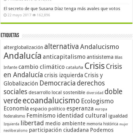
El secreto de que Susana Díaz tenga más avales que votos
22 mayo 2017
162,896
Etiquetas
alternativa
Andalucismo
alterglobalización
Andalucía
anticapitalismo
antisistema
Blas
Crisis
Crisis
cambio climático
cataluña
Infante
en Andalucía
crisis izquierda
Crisis y
Democracia
derechos
Globalización
doble
sociales
desarrollo local sostenible
diversidad
ecoandalucismo
verde
Ecologismo
Economía
esperanza
espacio político
europa
identidad cultural
Feminismo
igualdad
federalismo
libertad
medio ambiente
memoria histórica
Izquierda
mujer
participación ciudadana
Podemos
neoliberalismo