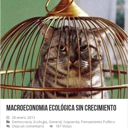
Macroeconomia ecológica sin crecimiento
28 enero 2012
Democracia
,
Ecología
,
General
,
Izquierda
,
Pensamiento Político
Deja un comentario
187 Vistas