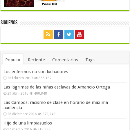
Siguenos
Popular
Reciente
Comentarios
Tags
Los enfermos no son luchadores
26 febrero 2017
855,182
Las lágrimas de las niñas esclavas de Amancio Ortega
29 abril 2016
400,848
Las Campos: racismo de clase en horario de máxima
audiencia
28 diciembre 2016
379,943
Hijo de una limpiasuelos
14 marzo 2016
318,998