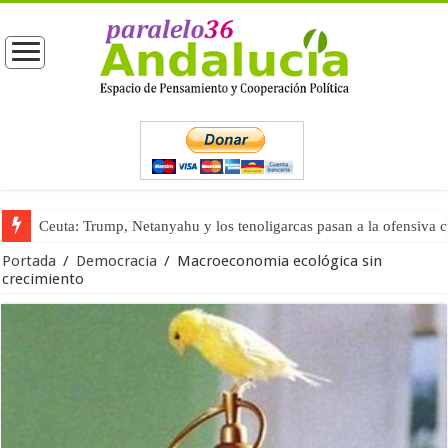
Ceuta: Trump, Netanyahu y los tenoligarcas pasan a la ofensiva 
La masificación turística (tercera parte)
Portada
/
Democracia
/
Macroeconomia ecológica sin
crecimiento