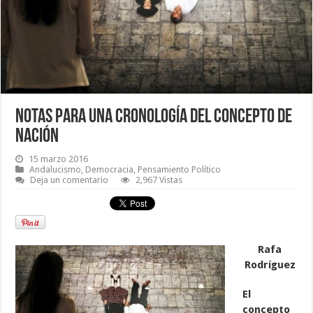
Notas para una cronología del concepto de
nación
15 marzo 2016
Andalucismo
,
Democracia
,
Pensamiento Político
Deja un comentario
2,967 Vistas
Rafa
Rodríguez
El
concepto