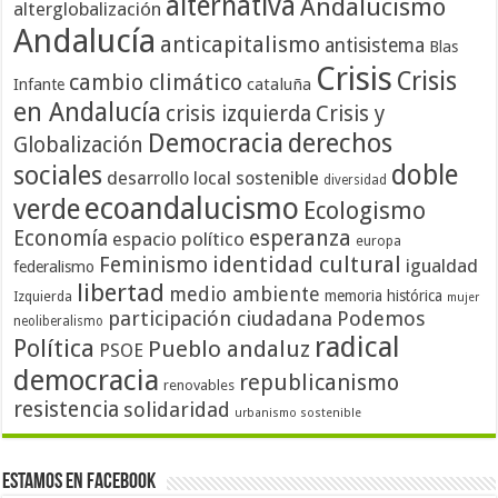
alternativa
Andalucismo
alterglobalización
Andalucía
anticapitalismo
antisistema
Blas
Crisis
Crisis
cambio climático
cataluña
Infante
en Andalucía
crisis izquierda
Crisis y
Democracia
derechos
Globalización
doble
sociales
desarrollo local sostenible
diversidad
ecoandalucismo
verde
Ecologismo
Economía
esperanza
espacio político
europa
identidad cultural
Feminismo
igualdad
federalismo
libertad
medio ambiente
memoria histórica
Izquierda
mujer
participación ciudadana
Podemos
neoliberalismo
radical
Política
Pueblo andaluz
PSOE
democracia
republicanismo
renovables
resistencia
solidaridad
urbanismo sostenible
Estamos en Facebook