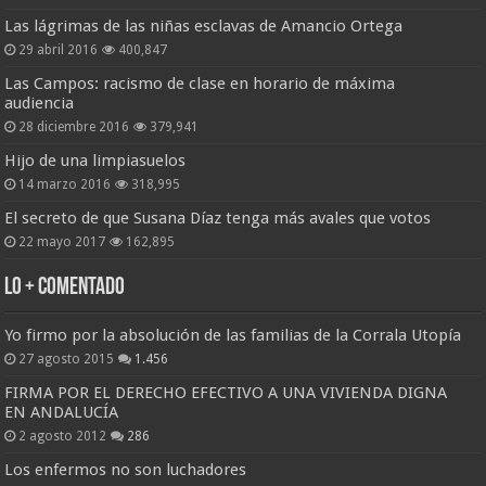
Las lágrimas de las niñas esclavas de Amancio Ortega
29 abril 2016
400,847
Las Campos: racismo de clase en horario de máxima
audiencia
28 diciembre 2016
379,941
Hijo de una limpiasuelos
14 marzo 2016
318,995
El secreto de que Susana Díaz tenga más avales que votos
22 mayo 2017
162,895
Lo + Comentado
Yo firmo por la absolución de las familias de la Corrala Utopía
27 agosto 2015
1.456
FIRMA POR EL DERECHO EFECTIVO A UNA VIVIENDA DIGNA
EN ANDALUCÍA
2 agosto 2012
286
Los enfermos no son luchadores