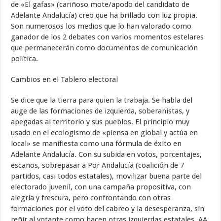
de «El gafas» (cariñoso mote/apodo del candidato de
Adelante Andalucía) creo que ha brillado con luz propia.
Son numerosos los medios que lo han valorado como
ganador de los 2 debates con varios momentos estelares
que permanecerán como documentos de comunicación
política.
Cambios en el Tablero electoral
Se dice que la tierra para quien la trabaja. Se habla del
auge de las formaciones de izquierda, soberanistas, y
apegadas al territorio y sus pueblos. El principio muy
usado en el ecologismo de «piensa en global y actúa en
local» se manifiesta como una fórmula de éxito en
Adelante Andalucía. Con su subida en votos, porcentajes,
escaños, sobrepasar a Por Andalucía (coalición de 7
partidos, casi todos estatales), movilizar buena parte del
electorado juvenil, con una campaña propositiva, con
alegría y frescura, pero confrontando con otras
formaciones por el voto del cabreo y la desesperanza, sin
reñir al votante como hacen otras izquierdas estatales, AA