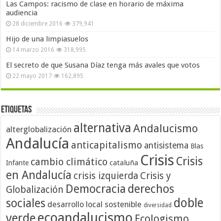
Las Campos: racismo de clase en horario de máxima
audiencia
28 diciembre 2016
379,941
Hijo de una limpiasuelos
14 marzo 2016
318,995
El secreto de que Susana Díaz tenga más avales que votos
22 mayo 2017
162,895
Etiquetas
alternativa
Andalucismo
alterglobalización
Andalucía
anticapitalismo
antisistema
Blas
Crisis
Crisis
cambio climático
cataluña
Infante
en Andalucía
crisis izquierda
Crisis y
Democracia
derechos
Globalización
doble
sociales
desarrollo local sostenible
diversidad
ecoandalucismo
verde
Ecologismo