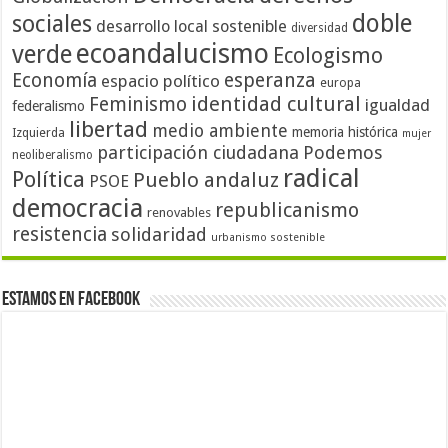
doble
sociales
desarrollo local sostenible
diversidad
ecoandalucismo
verde
Ecologismo
Economía
esperanza
espacio político
europa
identidad cultural
Feminismo
igualdad
federalismo
libertad
medio ambiente
memoria histórica
Izquierda
mujer
participación ciudadana
Podemos
neoliberalismo
radical
Política
Pueblo andaluz
PSOE
democracia
republicanismo
renovables
resistencia
solidaridad
urbanismo sostenible
Estamos en Facebook