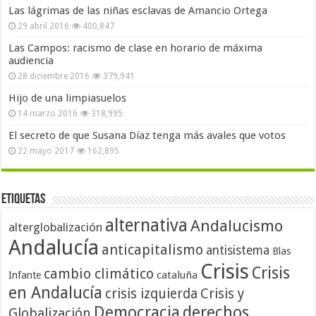
Las lágrimas de las niñas esclavas de Amancio Ortega
29 abril 2016
400,847
Las Campos: racismo de clase en horario de máxima
audiencia
28 diciembre 2016
379,941
Hijo de una limpiasuelos
14 marzo 2016
318,995
El secreto de que Susana Díaz tenga más avales que votos
22 mayo 2017
162,895
Etiquetas
alternativa
Andalucismo
alterglobalización
Andalucía
anticapitalismo
antisistema
Blas
Crisis
Crisis
cambio climático
cataluña
Infante
en Andalucía
crisis izquierda
Crisis y
Democracia
derechos
Globalización