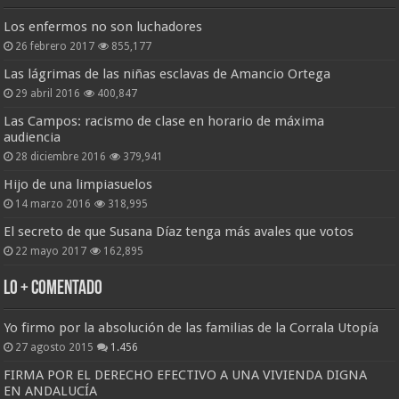
Los enfermos no son luchadores
26 febrero 2017
855,177
Las lágrimas de las niñas esclavas de Amancio Ortega
29 abril 2016
400,847
Las Campos: racismo de clase en horario de máxima
audiencia
28 diciembre 2016
379,941
Hijo de una limpiasuelos
14 marzo 2016
318,995
El secreto de que Susana Díaz tenga más avales que votos
22 mayo 2017
162,895
Lo + Comentado
Yo firmo por la absolución de las familias de la Corrala Utopía
27 agosto 2015
1.456
FIRMA POR EL DERECHO EFECTIVO A UNA VIVIENDA DIGNA
EN ANDALUCÍA