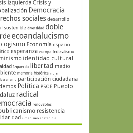
sis izquierda
Crisis y
Democracia
obalización
rechos sociales
desarrollo
doble
al sostenible
diversidad
ecoandalucismo
rde
ologismo
Economía
espacio
esperanza
ítico
federalismo
europa
identidad cultural
minismo
libertad
medio
aldad
Izquierda
biente
memoria histórica
mujer
participación ciudadana
iberalismo
Política
Pueblo
demos
PSOE
radical
daluz
emocracia
renovables
publicanismo
resistencia
lidaridad
urbanismo sostenible