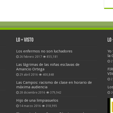
Lo + Visto
Lo
Los enfermos no son luchadores
Yo 
la 
26 febrero 2017
855,181
2
Las lágrimas de las niñas esclavas de
Amancio Ortega
FI
VI
29 abril 2016
400,848
2
Las Campos: racismo de clase en horario de
máxima audiencia
Lo
28 diciembre 2016
379,942
2
Hijo de una limpiasuelos
14 marzo 2016
318,995