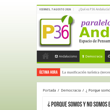
¿Qué es P36 Andalucía
VIERNES, 7 AGOSTO 2026
Andalucismo
Democracia
Última hora
La masificación turística (terce
Portada
/
Democracia
/
¿ Porque somo
¿ Porque somos y no somos 