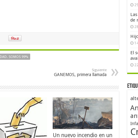
29
Las
de 
28
Hij
1
El 
DAD. SOMOS 99%
ava
2
Siguiente
GANEMOS, primera llamada
Etiqu
alt
An
an
Inf
Cr
Un nuevo incendio en un