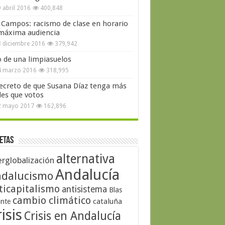
 abril 2016
400,848
 Campos: racismo de clase en horario
máxima audiencia
 diciembre 2016
379,942
o de una limpiasuelos
4 marzo 2016
318,995
secreto de que Susana Díaz tenga más
les que votos
2 mayo 2017
162,896
etas
alternativa
erglobalización
Andalucía
dalucismo
ticapitalismo
antisistema
Blas
cambio climático
cataluña
ante
isis
Crisis en Andalucía