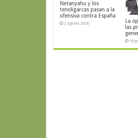
Netanyahu y los
tenoligarcas pasan a la
ofensiva contra España
La op
2 agosto 2026
las p
gene
16 j