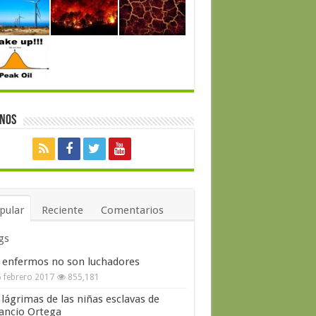
enos
pular
Reciente
Comentarios
gs
 enfermos no son luchadores
 febrero 2017
855,181
 lágrimas de las niñas esclavas de
ncio Ortega