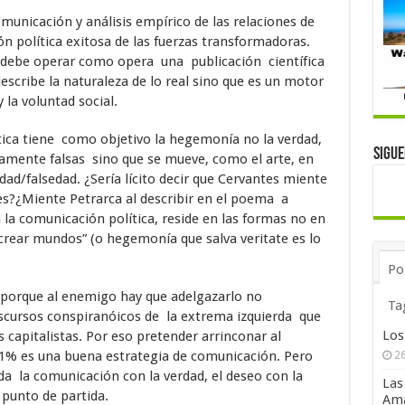
omunicación y análisis empírico de las relaciones de
ión política exitosa de las fuerzas transformadoras.
o debe operar como opera una publicación científica
escribe la naturaleza de lo real sino que es un motor
la voluntad social.
tica tiene como objetivo la hegemonía no la verdad,
Sigu
riamente falsas sino que se mueve, como el arte, en
ad/falsedad. ¿Sería lícito decir que Cervantes miente
es?¿Miente Petrarca al describir en el poema a
 la comunicación política, reside en las formas no en
“crear mundos” (o hegemonía que salva veritate es lo
Po
porque al enemigo hay que adelgazarlo no
Ta
iscursos conspiranóicos de la extrema izquierda que
Los
 capitalistas. Por eso pretender arrinconar al
1% es una buena estrategia de comunicación. Pero
26
da la comunicación con la verdad, el deseo con la
Las
 punto de partida.
Ama