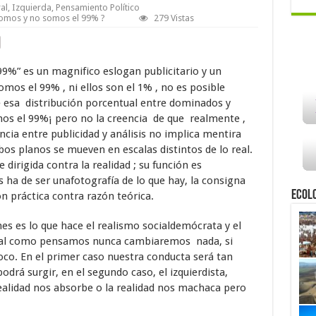
al
,
Izquierda
,
Pensamiento Político
omos y no somos el 99% ?
279 Vistas
9%” es un magnifico eslogan publicitario y un
mos el 99% , ni ellos son el 1% , no es posible
e esa distribución porcentual entre dominados y
os el 99%¡ pero no la creencia de que realmente ,
cia entre publicidad y análisis no implica mentira
bos planos se mueven en escalas distintos de lo real.
 dirigida contra la realidad ; su función es
s ha de ser unafotografía de lo que hay, la consigna
Ecol
 práctica contra razón teórica.
s es lo que hace el realismo socialdemócrata y el
 tal como pensamos nunca cambiaremos nada, si
. En el primer caso nuestra conducta será tan
odrá surgir, en el segundo caso, el izquierdista,
alidad nos absorbe o la realidad nos machaca pero