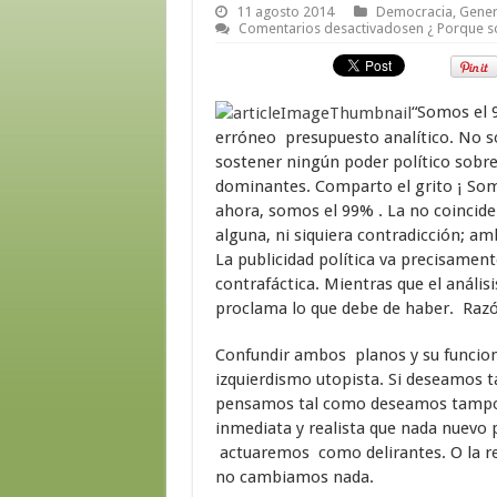
11 agosto 2014
Democracia
,
Gener
Comentarios desactivados
en ¿ Porque s
“Somos el 9
erróneo presupuesto analítico. No so
sostener ningún poder político sobr
dominantes. Comparto el grito ¡ Som
ahora, somos el 99% . La no coinciden
alguna, ni siquiera contradicción; am
La publicidad política va precisamente
contrafáctica. Mientras que el análisi
proclama lo que debe de haber. Razón
Confundir ambos planos y su funcione
izquierdismo utopista. Si deseamos
pensamos tal como deseamos tampoco
inmediata y realista que nada nuevo p
actuaremos como delirantes. O la re
no cambiamos nada.