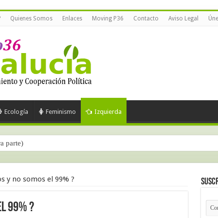
?
Quienes Somos
Enlaces
Moving P36
Contacto
Aviso Legal
Úne
Ecología
Feminismo
Izquierda
ra parte)
s y no somos el 99% ?
Suscr
el 99% ?