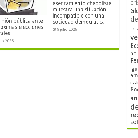
cri
asentamiento chabolista
muestra una situación
Gl
incompatible con una
de
inión pública ante
sociedad democrática
róximas elecciones
loc
9 julio 2026
rales
ve
ulio 2026
Ec
pol
Fe
igu
am
neol
Po
an
d
re
so