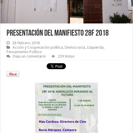
Presentación del Manifiesto 28F 2018
28 febrero 2018
Acción y Cooperación política
,
Democracia
,
Izquierda
,
Pensamiento Político
Deja un comentario
239 Vistas