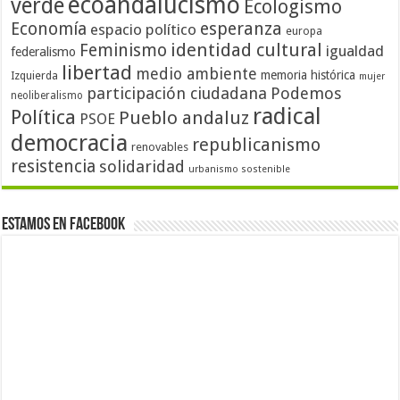
ecoandalucismo
verde
Ecologismo
Economía
esperanza
espacio político
europa
identidad cultural
Feminismo
igualdad
federalismo
libertad
medio ambiente
memoria histórica
Izquierda
mujer
participación ciudadana
Podemos
neoliberalismo
radical
Política
Pueblo andaluz
PSOE
democracia
republicanismo
renovables
resistencia
solidaridad
urbanismo sostenible
Estamos en Facebook