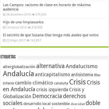
Las Campos: racismo de clase en horario de máxima
audiencia
28 diciembre 2016
379,943
Hijo de una limpiasuelos
14 marzo 2016
318,998
El secreto de que Susana Díaz tenga más avales que votos
22 mayo 2017
162,897
Etiquetas
alternativa
Andalucismo
alterglobalización
Andalucía
anticapitalismo
antisistema
Blas
Crisis
Crisis
cambio climático
cataluña
Infante
en Andalucía
crisis izquierda
Crisis y
Democracia
derechos
Globalización
doble
sociales
desarrollo local sostenible
diversidad