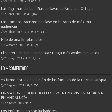
26 febrero 2017
855,182
Las lágrimas de las niñas esclavas de Amancio Ortega
29 abril 2016
400,848
Las Campos: racismo de clase en horario de máxima
audiencia
28 diciembre 2016
379,943
Hijo de una limpiasuelos
14 marzo 2016
318,998
El secreto de que Susana Díaz tenga más avales que votos
22 mayo 2017
162,897
Lo + Comentado
Yo firmo por la absolución de las familias de la Corrala Utopía
27 agosto 2015
1.456
FIRMA POR EL DERECHO EFECTIVO A UNA VIVIENDA DIGNA
EN ANDALUCÍA
2 agosto 2012
286
Los enfermos no son luchadores