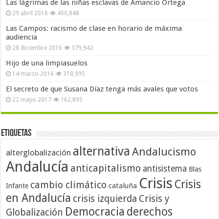
Las lágrimas de las niñas esclavas de Amancio Ortega
29 abril 2016
400,848
Las Campos: racismo de clase en horario de máxima
audiencia
28 diciembre 2016
379,942
Hijo de una limpiasuelos
14 marzo 2016
318,995
El secreto de que Susana Díaz tenga más avales que votos
22 mayo 2017
162,895
Etiquetas
alternativa
Andalucismo
alterglobalización
Andalucía
anticapitalismo
antisistema
Blas
Crisis
Crisis
cambio climático
cataluña
Infante
en Andalucía
crisis izquierda
Crisis y
Democracia
derechos
Globalización