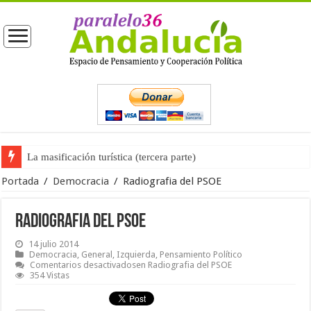
La masificación turística (tercera parte)
Portada
/
Democracia
/
Radiografia del PSOE
Radiografia del PSOE
14 julio 2014
Democracia
,
General
,
Izquierda
,
Pensamiento Político
Comentarios desactivados
en Radiografia del PSOE
354 Vistas