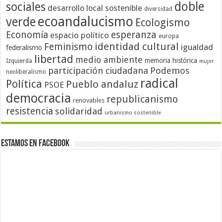
doble
sociales
desarrollo local sostenible
diversidad
ecoandalucismo
verde
Ecologismo
Economía
esperanza
espacio político
europa
identidad cultural
Feminismo
igualdad
federalismo
libertad
medio ambiente
memoria histórica
Izquierda
mujer
participación ciudadana
Podemos
neoliberalismo
radical
Política
Pueblo andaluz
PSOE
democracia
republicanismo
renovables
resistencia
solidaridad
urbanismo sostenible
Estamos en Facebook