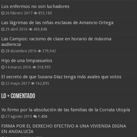
Los enfermos no son luchadores
26 febrero 2017
855,180
Las lágrimas de las niñas esclavas de Amancio Ortega
29 abril 2016
400,848
Las Campos: racismo de clase en horario de máxima
audiencia
28 diciembre 2016
379,942
Hijo de una limpiasuelos
14 marzo 2016
318,995
El secreto de que Susana Díaz tenga más avales que votos
22 mayo 2017
162,895
Lo + Comentado
Yo firmo por la absolución de las familias de la Corrala Utopía
27 agosto 2015
1.456
FIRMA POR EL DERECHO EFECTIVO A UNA VIVIENDA DIGNA
EN ANDALUCÍA