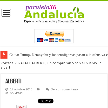
Ceuta: Trump, Netanyahu y los tenoligarcas pasan a la ofensiva 
La masificación turística (tercera parte)
Portada
/
RAFAEL ALBERTI, un compromiso con el pueblo.
/
alberti
alberti
27 octubre 2010
Deja un comentario
55 Vistas