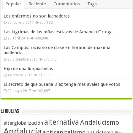
Popular
Reciente
Comentarios
Tags
Los enfermos no son luchadores
26 febrero 2017
855,182
Las lágrimas de las niñas esclavas de Amancio Ortega
29 abril 2016
400,848
Las Campos: racismo de clase en horario de máxima
audiencia
28 diciembre 2016
379,943
Hijo de una limpiasuelos
14 marzo 2016
318,998
El secreto de que Susana Díaz tenga más avales que votos
22 mayo 2017
162,897
Etiquetas
alternativa
Andalucismo
alterglobalización
Andalucía
anticapitalismo
antisistema
Blas