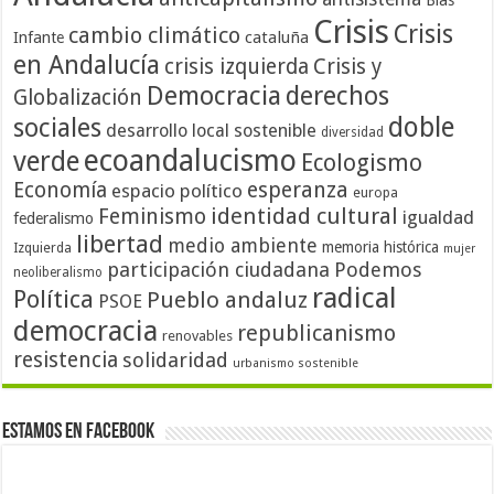
Crisis
Crisis
cambio climático
cataluña
Infante
en Andalucía
crisis izquierda
Crisis y
Democracia
derechos
Globalización
doble
sociales
desarrollo local sostenible
diversidad
ecoandalucismo
verde
Ecologismo
Economía
esperanza
espacio político
europa
identidad cultural
Feminismo
igualdad
federalismo
libertad
medio ambiente
memoria histórica
Izquierda
mujer
participación ciudadana
Podemos
neoliberalismo
radical
Política
Pueblo andaluz
PSOE
democracia
republicanismo
renovables
resistencia
solidaridad
urbanismo sostenible
Estamos en Facebook