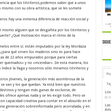
ncia que los titiriteros,podemos saber que a unos
lo mismo con su obra artística, que se les somete
aperos hay una inmensa diferencia de reacción social y
 mismo alguien que se desgañita por los titiriteros y
suerte? ¿Qué motivación marca el ritmo de la
Sigu
melos entre sí. están imputados por la ley Mordaza
«¿para qué sirven los maderos sino es para hace
tas de 22 años empurados porque para ciertas
ser quemados» y no «incendiar». De esta manera, los
ndice la llaga y nosotros sólo miramos titiriteros y
Po
uestros jóvenes, la generación más asombrosa de la
Ta
e se van y los que quedan. Ya está bien que nuestros
destinos y tengan más ganas de excluirse, de
Los
les ofrece apenas nada y se les exige todo. Pero se
26
con capacidad creativa para contar en el absurdo en el
Las
 una generación sobreinformada pero acorralada, y en
Ama