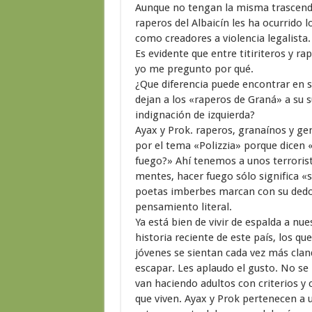
Aunque no tengan la misma trascende
raperos del Albaicín les ha ocurrido 
como creadores a violencia legalista.
Es evidente que entre titiriteros y r
yo me pregunto por qué.
¿Que diferencia puede encontrar en sí
dejan a los «raperos de Graná» a su 
indignación de izquierda?
Ayax y Prok. raperos, granaínos y ge
por el tema «Polizzia» porque dicen 
fuego?» Ahí tenemos a unos terroris
mentes, hacer fuego sólo significa «
poetas imberbes marcan con su dedo í
pensamiento literal.
Ya está bien de vivir de espalda a n
historia reciente de este país, los qu
jóvenes se sientan cada vez más clan
escapar. Les aplaudo el gusto. No se 
van haciendo adultos con criterios y 
que viven. Ayax y Prok pertenecen a