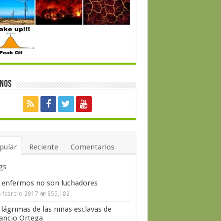
enos
pular
Reciente
Comentarios
gs
 enfermos no son luchadores
 febrero 2017
855,182
 lágrimas de las niñas esclavas de
ncio Ortega