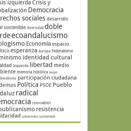
sis izquierda
Crisis y
Democracia
obalización
rechos sociales
desarrollo
doble
al sostenible
diversidad
ecoandalucismo
rde
ologismo
Economía
espacio
esperanza
ítico
federalismo
europa
identidad cultural
minismo
libertad
medio
aldad
Izquierda
biente
memoria histórica
mujer
participación ciudadana
iberalismo
Política
Pueblo
demos
PSOE
radical
daluz
emocracia
renovables
publicanismo
resistencia
lidaridad
urbanismo sostenible