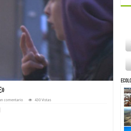
Ecol
E»
un comentario
430 Vistas