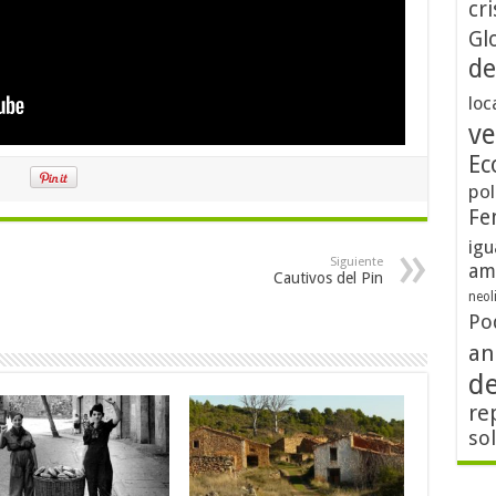
cri
Gl
de
loc
ve
Ec
pol
Fe
igu
Siguiente
am
Cautivos del Pin
neol
Po
an
d
re
so