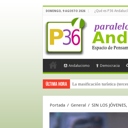
¿Qué es P36 Andalucí
DOMINGO, 9 AGOSTO 2026
Andalucismo
Democracia
Última hora
La masificación turística (terce
Portada
/
General
/
SIN LOS JÓVENES,