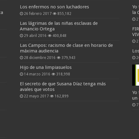
Los enfermos no son luchadores
Yo 
ta
la 
26 febrero 2017
855,182
2
Las lágrimas de las niñas esclavas de
Amancio Ortega
FI
VI
29 abril 2016
400,848
2
Las Campos: racismo de clase en horario de
máxima audiencia
Lo
28 diciembre 2016
379,943
2
Hijo de una limpiasuelos
14 marzo 2016
318,998
El secreto de que Susana Díaz tenga más
avales que votos
Yo 
22 mayo 2017
162,899
un
7