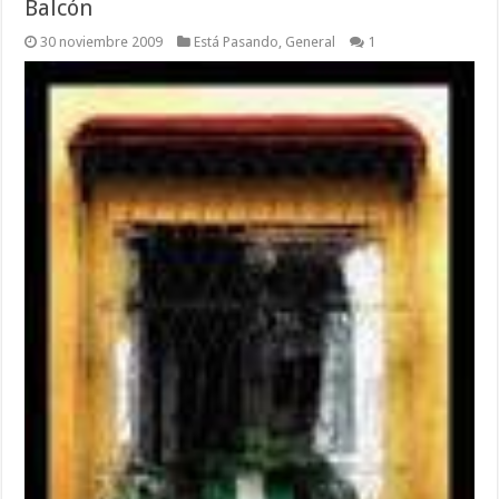
Balcón
30 noviembre 2009
Está Pasando
,
General
1