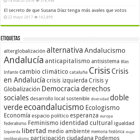
14 marzo 2016
318,998
El secreto de que Susana Díaz tenga más avales que votos
22 mayo 2017
162,899
Etiquetas
alternativa
Andalucismo
alterglobalización
Andalucía
anticapitalismo
antisistema
Blas
Crisis
Crisis
cambio climático
cataluña
Infante
en Andalucía
crisis izquierda
Crisis y
Democracia
derechos
Globalización
doble
sociales
desarrollo local sostenible
diversidad
ecoandalucismo
verde
Ecologismo
Economía
esperanza
espacio político
europa
identidad cultural
Feminismo
igualdad
federalismo
libertad
medio ambiente
memoria histórica
Izquierda
mujer
participación ciudadana
Podemos
neoliberalismo