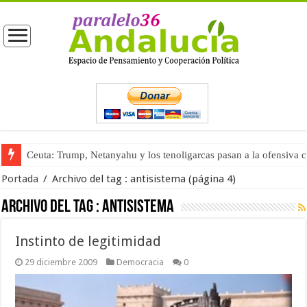
Ceuta: Trump, Netanyahu y los tenoligarcas pasan a la ofensiva 
La masificación turística (tercera parte)
Portada
/
Archivo del tag :
antisistema
(página 4)
Archivo del tag :
antisistema
Instinto de legitimidad
29 diciembre 2009
Democracia
0