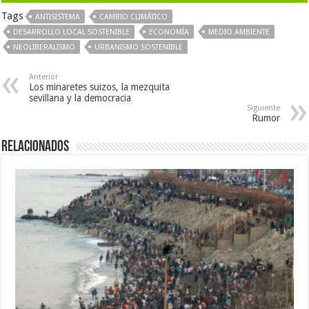
Tags
ANTISISTEMA
CAMBIO CLIMÁTICO
DESARROLLO LOCAL SOSTENIBLE
ECONOMÍA
MEDIO AMBIENTE
NEOLIBERALISMO
URBANISMO SOSTENIBLE
Anterior
Los minaretes suizos, la mezquita
sevillana y la democracia
Siguiente
Rumor
Relacionados