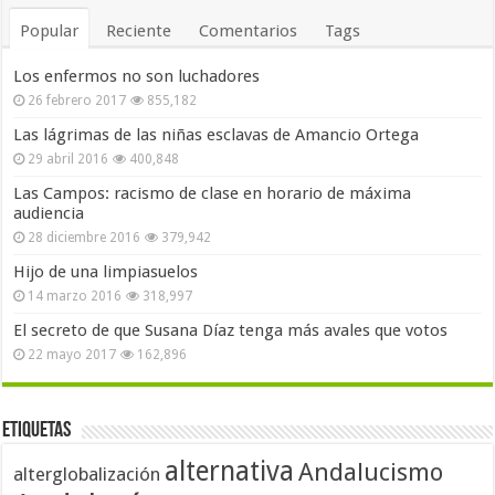
Popular
Reciente
Comentarios
Tags
Los enfermos no son luchadores
26 febrero 2017
855,182
Las lágrimas de las niñas esclavas de Amancio Ortega
29 abril 2016
400,848
Las Campos: racismo de clase en horario de máxima
audiencia
28 diciembre 2016
379,942
Hijo de una limpiasuelos
14 marzo 2016
318,997
El secreto de que Susana Díaz tenga más avales que votos
22 mayo 2017
162,896
Etiquetas
alternativa
Andalucismo
alterglobalización