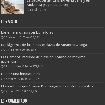
La situación del turismo en España y en
Andalucía (segunda parte)
15 julio 2026
Lo + Visto
Los enfermos no son luchadores
26 febrero 2017
855,182
Las lágrimas de las niñas esclavas de Amancio Ortega
29 abril 2016
400,848
Las Campos: racismo de clase en horario de máxima
audiencia
28 diciembre 2016
379,942
Hijo de una limpiasuelos
14 marzo 2016
318,997
El secreto de que Susana Díaz tenga más avales que votos
22 mayo 2017
162,896
Lo + Comentado