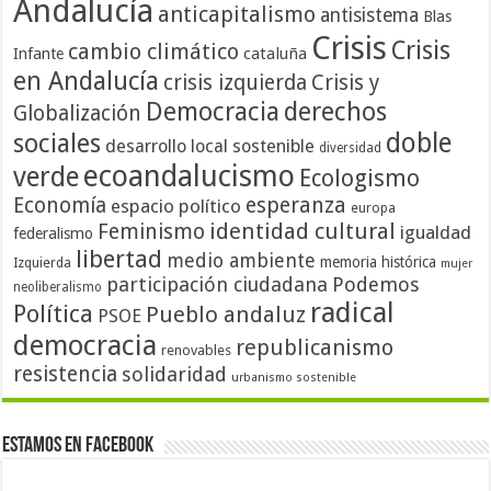
Andalucía
anticapitalismo
antisistema
Blas
Crisis
Crisis
cambio climático
cataluña
Infante
en Andalucía
crisis izquierda
Crisis y
Democracia
derechos
Globalización
doble
sociales
desarrollo local sostenible
diversidad
ecoandalucismo
verde
Ecologismo
Economía
esperanza
espacio político
europa
identidad cultural
Feminismo
igualdad
federalismo
libertad
medio ambiente
memoria histórica
Izquierda
mujer
participación ciudadana
Podemos
neoliberalismo
radical
Política
Pueblo andaluz
PSOE
democracia
republicanismo
renovables
resistencia
solidaridad
urbanismo sostenible
Estamos en Facebook